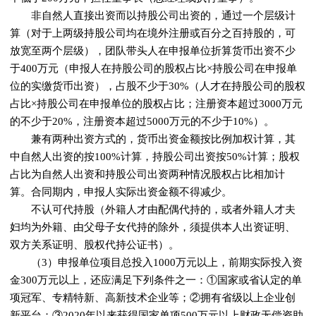
非自然人直接出资而以持股公司出资的，通过一个层级计
算（对于上两级持股公司均在境外注册或百分之百持股的，可
放宽至两个层级），团队带头人在申报单位折算货币出资不少
于400万元（申报人在持股公司的股权占比×持股公司在申报单
位的实缴货币出资），占股不少于30%（人才在持股公司的股权
占比×持股公司在申报单位的股权占比；注册资本超过3000万元
的不少于20%，注册资本超过5000万元的不少于10%）。
兼有两种出资方式的，货币出资金额按比例加权计算，其
中自然人出资的按100%计算，持股公司出资按50%计算；股权
占比为自然人出资和持股公司出资两种情况股权占比相加计
算。合同期内，申报人实际出资金额不得减少。
不认可代持股（外籍人才由配偶代持的，或者外籍人才夫
妇均为外籍、由父母子女代持的除外，须提供本人出资证明、
双方关系证明、股权代持公证书）。
（3）申报单位项目总投入1000万元以上，前期实际投入资
金300万元以上，还应满足下列条件之一：①国家或省认定的单
项冠军、专精特新、高新技术企业等；②拥有省级以上企业创
新平台；③2020年以来获得国家单项500万元以上财政无偿资助