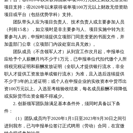
项目支持；④2020年以来获得省单项100万元以上财政无偿资助
项目或平台（包括优势学科）支持。
团队带头人应为项目负责人、技术负责人或主要参加人员
（列前15名），如立项时是非主要参与人、项目实施中转为主
要参与人的，申报时须提供立项部门同意变更的书面文件，并
加盖部门公章（立项部门内设处室出具无效）。
团队成员（不含领军人才）从到宜工作次月起，申报单位
应给予个人薪酬月均不少于1万元，已申报单位代扣代缴个人所
得税完税证明和薪酬发放证明（全职人才提供银行流水，非全
职人才提供工资发放单或银行流水）为准，且入选后连续提供
不少于3年的上述证明；或个人在申报企业的实收资本中货币出
资100万元以上。入选至考核验收结束，每名成员薪酬不得降低
或实际货币出资金额不得减少。
2. 创新领军团队除满足基本条件外，须同时具备以下条
件：
（1）团队成员均于2020年1月1日至2023年9月30日之间引
进到我市，已与申报单位签订正式聘用（劳动）合同，在宜缴