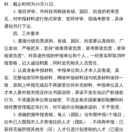
科，截止时间为10月31日。
3. 项目评审。市科技局根据各镇、园区、街道的初审意
见，对申报材料进行形式审查、答辩评审、现场考察等，具体
通知另行下达。
四、工作要求
1. 遵循分级负责原则。各镇、园区、街道要认真组织、广
泛发动、严格把关，坚持“谁推荐谁负责，谁考察谁负责，谁审
核谁负责”。对弄虚作假的申报单位和个人，一经查实即取消申
报资格，记入诚信档案，同时追究相关人员责任。
2. 认真准备申报材料。申报单位和人才本人应客观、真
实、完整地填写申报材料，网络申报材料须与纸质材料保持一
致，原则上申报完成后不再接受任何补充材料。申报单位及人
才本人要对相关情况作出书面说明，承诺不发生知识产权侵权
行为、不泄露原单位商业秘密、不违反相关国家兼职取酬和科
研经费管理规定等行为，对不能作出明确承诺的，不予受理。
3. 准确把握申报资格。每人（团队）当年限申报1个项目；
往年已入围我市人才类项目的人才（团队），不得再申报；已
获得无锡所辖其他市（区）人才引进计划资助的人才（已退出