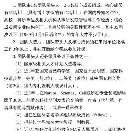
1. 团队由1名团队带头人、2-5名核心成员组成。核心成员
有5年以上（具有博士学位的有2年以上）在国内外知名企业、
高校、科研单位及相关机构从事研发或管理等工作经历；核心
成员间专业结构合理，具有较强的关联性和互补性，其中35周
岁以下（1989年1月1日后出生）的青年人才不少于1人。
2．团队入选后，团队带头人及核心成员须在申报单位继续
工作3年以上，并在宜缴纳个税或参加社保。
3. 团队带头人还必须具备以下条件之一：
（1）国家级相关人才计划入选者等。
（2）近5年获国家自然科学奖、国家技术发明奖、国家科
技进步奖一等奖（前2位）、二等奖（首位）或中国专利金奖
（前2位，须为专利发明人或设计人）。
（3）近5年，在Nature、Science、Cell或所在专业领域影响
因子30以上的著名科技期刊发表论文的第一作者（含与第一作
者具有同等贡献作者），或唯一通讯作者。
（4）担任过国际著名学术组织高级成员（fellow）。
（5）担任过世界知名大学教授、副教授。
（6）近5年担任过年营业收入5亿元人民币以上，或年纳税