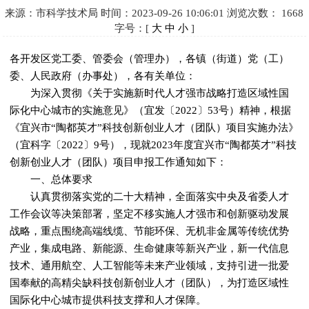
来源：市科学技术局
时间：2023-09-26 10:06:01
浏览次数：
1668
字号：[
大
中
小
]
各开发区党工委、管委会（管理办），各镇（街道）党（工）
委、人民政府（办事处），各有关单位：
为深入贯彻《关于实施新时代人才强市战略打造区域性国
际化中心城市的实施意见》（宜发〔2022〕53号）精神，根据
《宜兴市“陶都英才”科技创新创业人才（团队）项目实施办法》
（宜科字〔2022〕9号），现就2023年度宜兴市“陶都英才”科技
创新创业人才（团队）项目申报工作通知如下：
一、总体要求
认真贯彻落实党的二十大精神，全面落实中央及省委人才
工作会议等决策部署，坚定不移实施人才强市和创新驱动发展
战略，重点围绕高端线缆、节能环保、无机非金属等传统优势
产业，集成电路、新能源、生命健康等新兴产业，新一代信息
技术、通用航空、人工智能等未来产业领域，支持引进一批爱
国奉献的高精尖缺科技创新创业人才（团队），为打造区域性
国际化中心城市提供科技支撑和人才保障。