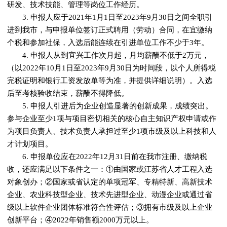
研发、技术技能、管理等岗位工作经历。
3. 申报人应于2021年1月1日至2023年9月30日之间全职引
进到我市，与申报单位签订正式聘用（劳动）合同，在宜缴纳
个税和参加社保，入选后能连续在引进单位工作不少于3年。
4. 申报人从到宜兴工作次月起，月均薪酬不低于2万元，
（以2022年10月1日至2023年9月30日为时间段，以个人所得税
完税证明和银行工资发放单等为准，并提供详细说明）。入选
后至考核验收结束，薪酬不得降低。
5. 申报人引进后为企业创造显著的创新成果，成绩突出。
参与企业至少1项与项目密切相关的核心自主知识产权申请或作
为项目负责人、技术负责人承担过至少1项市级及以上科技和人
才计划项目。
6. 申报单位应在2022年12月31日前在我市注册、缴纳税
收，还应满足以下条件之一：①由国家或江苏省人才工程入选
对象创办；②国家或省认定的单项冠军、专精特新、高新技术
企业、农业科技型企业、技术先进型企业、动漫企业或通过省
级以上软件企业团体标准符合性评估；③拥有市级及以上企业
创新平台；④2022年销售额2000万元以上。