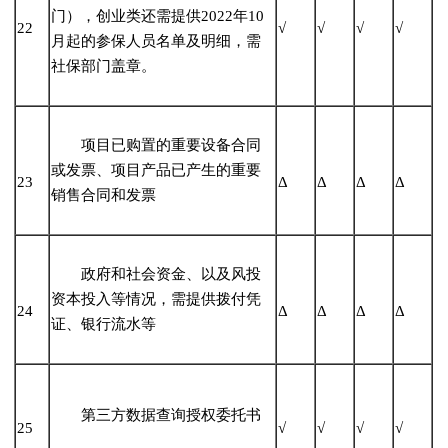
门），创业类还需提供2022年10
22
√
√
√
√
月起的参保人员名单及明细，需
社保部门盖章。
项目已购置的重要设备合同
或发票、项目产品已产生的重要
23
Δ
Δ
Δ
Δ
销售合同和发票
政府和社会资金、以及风投
资本投入等情况，需提供拨付凭
24
Δ
Δ
Δ
Δ
证、银行流水等
第三方数据查询授权委托书
25
√
√
√
√