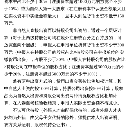
资本中占比不少于30%（注册资本超过1000万元的放宽至不少
于20%）或为自然人第一大股东（在注册资本中认缴金额最大且
在实收资本中实缴金额最大），且本人到位货币出资不低于150
万元。
非自然人直接出资而以持股公司出资的，通过一个层级计
算（对于上两级持股公司均在境外注册或百分之百持股的，可
放宽至两个层级），申报人在申报单位折算货币出资不少于300
万元（申报人在持股公司的股权占比×持股公司在申报单位的实
缴货币出资），占股不少于30%（申报人在持股公司的股权占比
×持股公司在申报单位的股权占比；注册资本超过3000万元的不
少于20%，注册资本超过5000万元的不少于10%）。
兼有两种出资方式的，货币出资金额按比例加权计算，其
中自然人出资的按100%计算，持股公司出资按50%计算；股权
占比为自然人出资和持股公司出资两种情况股权占比相加计
算。在入选至考核验收结束，申报人实际出资金额不得减少。
不认可代持股（外籍人才由配偶代持的，或者外籍人才夫
妇均为外籍、由父母子女代持的除外，须提供本人出资证明、
双方关系证明、股权代持公证书）。