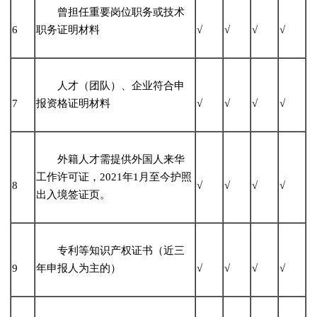
曾担任重要岗位职务或技术
6
职务证明材料
√
√
√
√
人才（团队）、企业符合申
7
报资格证明材料
√
√
√
√
外籍人才需提供外国人来华
工作许可证，2021年1月至今护照
8
√
√
√
√
出入境签证页。
专利等知识产权证书（近三
9
年申报人为主的）
√
√
√
√