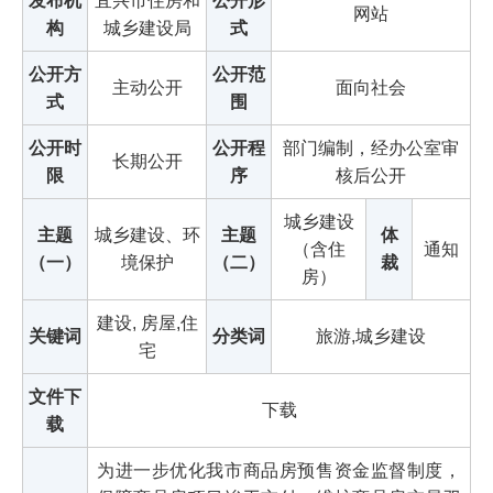
发布机
宜兴市住房和
公开形
网站
构
城乡建设局
式
公开方
公开范
主动公开
面向社会
式
围
公开时
公开程
部门编制，经办公室审
长期公开
限
序
核后公开
城乡建设
主题
城乡建设、环
主题
体
（含住
通知
（一）
境保护
（二）
裁
房）
建设, 房屋,住
关键词
分类词
旅游,城乡建设
宅
文件下
下载
载
为进一步优化我市商品房预售资金监督制度，