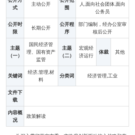
公开方
公开范
主动公开
人,面向社会团体,面向
式
围
公务员
公开时
公开程
部门编制，经办公室审
长期公开
限
序
核后公开
国民经济管
主题
主题
宏观经
理、国有资产
体裁
其他
（一）
（二）
济运行
监管
经济,管理,材
关键词
分类词
经济管理,工业
料
文件下
载
内容概
政策解读
况