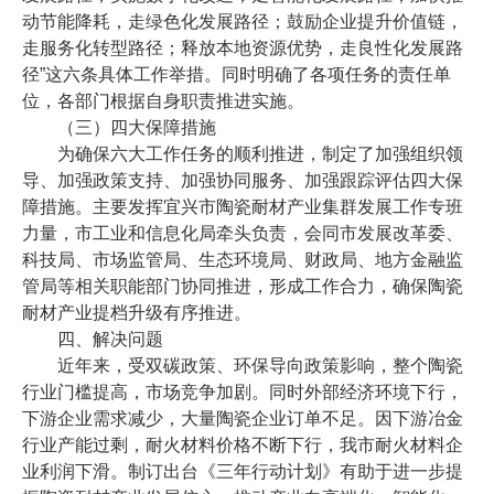
动节能降耗，走绿色化发展路径；鼓励企业提升价值链，
走服务化转型路径；释放本地资源优势，走良性化发展路
径”这六条具体工作举措。同时明确了各项任务的责任单
位，各部门根据自身职责推进实施。
（三）四大保障措施
为确保六大工作任务的顺利推进，制定了加强组织领
导、加强政策支持、加强协同服务、加强跟踪评估四大保
障措施。主要发挥宜兴市陶瓷耐材产业集群发展工作专班
力量，市工业和信息化局牵头负责，会同市发展改革委、
科技局、市场监管局、生态环境局、财政局、地方金融监
管局等相关职能部门协同推进，形成工作合力，确保陶瓷
耐材产业提档升级有序推进。
四、解决问题
近年来，受双碳政策、环保导向政策影响，整个陶瓷
行业门槛提高，市场竞争加剧。同时外部经济环境下行，
下游企业需求减少，大量陶瓷企业订单不足。因下游冶金
行业产能过剩，耐火材料价格不断下行，我市耐火材料企
业利润下滑。制订出台《三年行动计划》有助于进一步提