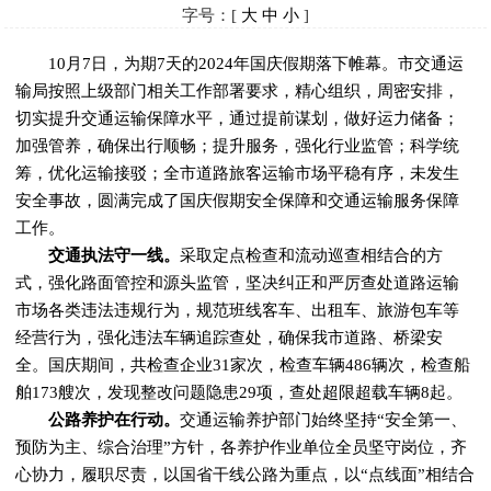
字号：[
大
中
小
]
10月7日，为期7天的2024年国庆假期落下帷幕。市交通运
输局按照上级部门相关工作部署要求，精心组织，周密安排，
切实提升交通运输保障水平，通过提前谋划，做好运力储备；
加强管养，确保出行顺畅；提升服务，强化行业监管；科学统
筹，优化运输接驳；全市道路旅客运输市场平稳有序，未发生
安全事故，圆满完成了国庆假期安全保障和交通运输服务保障
工作。
交通执法守一线。
采取定点检查和流动巡查相结合的方
式，强化路面管控和源头监管，坚决纠正和严厉查处道路运输
市场各类违法违规行为，规范班线客车、出租车、旅游包车等
经营行为，强化违法车辆追踪查处，确保我市道路、桥梁安
全。国庆期间，共检查企业31家次，检查车辆486辆次，检查船
舶173艘次，发现整改问题隐患29项，查处超限超载车辆8起。
公路养护在行动。
交通运输养护部门始终坚持“安全第一、
预防为主、综合治理”方针，各养护作业单位全员坚守岗位，齐
心协力，履职尽责，以国省干线公路为重点，以“点线面”相结合