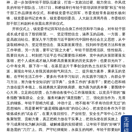
神，进一步加强年轻干部队伍建设，打造一支政治过硬、能力突出、作风优
良的年轻干部队伍，3月17日，和桥镇举行年轻干部培训班开班暨“和玉”年轻
干部工作品牌发布仪式。和桥镇党委书记田军，市委党校常务副校长杨剑
锋，镇党委副书记史奇东，镇党委组织委员、人大副主席周丹燕，市委组织
部干部三科副科长张晨出席开班仪式。
开班仪式上，镇党委书记田军结合自身工作经历和学习体会，对年轻干部
成长成才提出了殷切期望。一、坚定理想信念，涵养玉的品格。一方面，要
提高政治站位。要深入学习贯彻习近平新时代中国特色社会主义思想，从中
汲取精神动力、坚定理想信念、落实新发展理念、找到科学思维方法和有效
工作举措。另一方面，要牢记“国之大者”。年轻干部思维活跃、悟性较高，
既要目光向上，时刻把习近平总书记重要指示精神、党中央的决策部署落实
落细，把个人成长成才融入和桥高质量发展的历史实践中；也要目光向下，
心中有全局、眼下存一域，在基层这片干事创业的热土当好实干家和行动
派，展现出年轻人舍我其谁的朝气和活力。二、提升能力素养，秉承玉的坚
毅。在平时生活工作中，要多向书本学习知识，向实践学习能力，向群众学
习方法，努力做专业知识的“活字典”，业务工作的“多面手”；要把心思和精
力放在提升本领上，练就勇挑大梁的铁肩膀、敢为善为的真本事；要围绕中
心大局，立足岗位职责，合力推动各项中心工作落细落实，以党员干部的“服
务指数”换取群众、企业、服务对象的“满意指数”。三、强化担当作为，无畏
玉的锤炼。年轻干部精力旺盛、冲劲十足，绝不能有“不求有功但求无过”的
思想倾向，而是要树牢“越是艰险越向前”的信心决心，把攻坚任务作为干部
锻炼成长的“试金石”，在重大项目招引、产业转型、安全生产等中心工作上
无
集聚智慧、贡献力量，真正把精力放在干实事上，把劲头使在抓实效上，把
障
学习成果转化为解决问题、破解难题的实招硬招，让年轻干部的“好钢”用在
最急需的“刀刃”上。四、严守纪律规矩，永葆玉的纯粹。年轻干部要始终心
碍