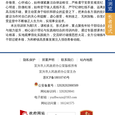
存敬畏、心怀戒心，始终绷紧廉洁自律这根弦，严格遵守党章党规党纪，正
浏
心明道，防微杜渐，始终坚守做人底线不丢、严守纪律红线不越、远离廉政
览
高压线不碰。要主动置身于组织和群众的监督之下，把来自各方面的批评和
长
建议当作对自己的关心和提醒，虚心接受，有则改之、无则加勉，自觉在接
者
受监督中不断修正人生方向，实现事业追求。
模
本次培训班为期5天，课程多元、形式多样，重点聚焦年轻干部综合素质
与能力提升，精心设计理论与实践相结合的培训内容。通过专题授课夯实理
式
论根基，实地观摩强化实践能力，交流研讨碰撞思想火花，全方位锤炼年轻
干部过硬本领，为和桥镇高质量发展注入强劲青春动能。
隐私保护
郑重声明
联系我们
站内地图
宜兴市人民政府办公室版权所有
宜兴市人民政府办公室主办
苏ICP备18010745号
公安备案号：32028202000509
网站标识码：3202820041
电子邮箱：yxzfbwxzx@163.com
网站访问量：
161241575