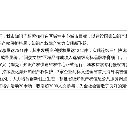
，我市知识产权紧扣打造区域性中心城市目标，以建设国家知识产
识产权保护格局，知识产权综合实力实现新飞跃。
达7541件，其中发明专利授权量达1242件，实现连续三年快
品牌培育成果显著，“阳羡文旅”区域品牌成功入选省级商标品牌培育项目
宜兴（陶瓷）知识产权快速维权中心正式运行，积极探索专利侵权纠
；持续强化海外知识产权保护，3家企业商标入选全省首批海外易被侵
续优化，大力培育创新创业生态，获批省级知识产权信息公共服务网
培训活动20余场，吸引超2000人次参与，为全社会营造了良好的