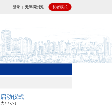
登录
|
无障碍浏览
|
长者模式
周启动仪式
[
大
中
小
]