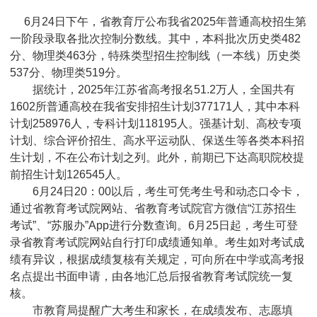
6月24日下午，省教育厅公布我省2025年普通高校招生第
一阶段录取各批次控制分数线。其中，本科批次历史类482
分、物理类463分，特殊类型招生控制线（一本线）历史类
537分、物理类519分。
据统计，2025年江苏省高考报名51.2万人，全国共有
1602所普通高校在我省安排招生计划377171人，其中本科
计划258976人，专科计划118195人。强基计划、高校专项
计划、综合评价招生、高水平运动队、保送生等各类本科招
生计划，不在公布计划之列。此外，前期已下达高职院校提
前招生计划126545人。
6月24日20：00以后，考生可凭考生号和动态口令卡，
通过省教育考试院网站、省教育考试院官方微信“江苏招生
考试”、“苏服办”App进行分数查询。6月25日起，考生可登
录省教育考试院网站自行打印成绩通知单。考生如对考试成
绩有异议，根据成绩复核有关规定，可向所在中学或高考报
名点提出书面申请，由各地汇总后报省教育考试院统一复
核。
市教育局提醒广大考生和家长，在成绩发布、志愿填