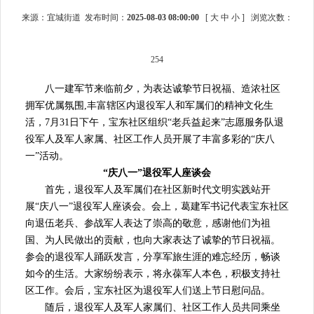
来源：宜城街道 发布时间：
2025-08-03 08:00:00
[
大
中
小
]
浏览次数：
254
八一建军节来临前夕，为表达诚挚节日祝福、造浓社区
拥军优属氛围,丰富辖区内退役军人和军属们的精神文化生
活，7月31日下午，宝东社区组织“老兵益起来”志愿服务队退
役军人及军人家属、社区工作人员开展了丰富多彩的“庆八
一”活动。
“庆八一”退役军人座谈会
首先，退役军人及军属们在社区新时代文明实践站开
展“庆八一”退役军人座谈会。会上，葛建军书记代表宝东社区
向退伍老兵、参战军人表达了崇高的敬意，感谢他们为祖
国、为人民做出的贡献，也向大家表达了诚挚的节日祝福。
参会的退役军人踊跃发言，分享军旅生涯的难忘经历，畅谈
如今的生活。大家纷纷表示，将永葆军人本色，积极支持社
区工作。会后，宝东社区为退役军人们送上节日慰问品。
随后，退役军人及军人家属们、社区工作人员共同乘坐