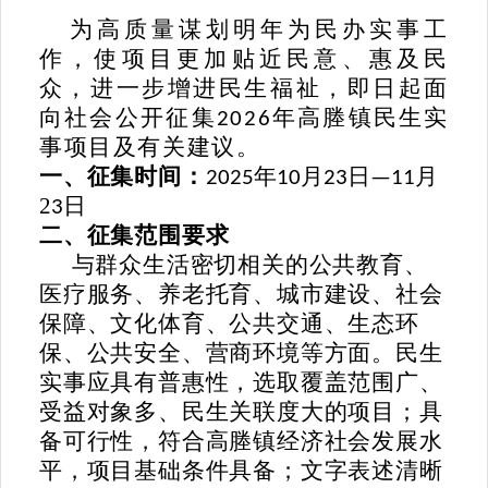
为高质量谋划明年为民办实事工
作，使项目更加贴近民意、惠及民
众，进一步增进民生福祉，即日起面
向社会公开征集
年
高塍
镇
民生实
2026
事项目
及有关建议。
一、征集时间
：
年
月
日
月
2025
10
2
3
—1
1
2
日
3
二、征集范围要求
与群众生活密切相关的公共教育、
医疗服务、养老托育、城市建设、社会
保障、文化体育、公共交通、生态环
保、公共安全、营商环境等方面。民生
实事应具有普惠性，选取覆盖范围广、
受益对象多、民生关联度大的项目；具
备可行性，符合
高塍
镇经济社会发展水
平，项目基础条件具备；文字表述清晰