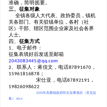
准确，简明扼要。
三、征集对象
全镇各级人大代表、政协委员，镇机
关各部门、有关驻镇单位，各村（社
区）干部、辖区范围企业家及社会各界
人士。
四、
征集方式
、电子邮件：
1
征集表填好后发送至邮箱
2043083445@qq.com
、联系人：
蒋
佳文
，电话
，
2
878
9
1
670
；
1
5961816878
宋仕亚
，电话
，
87
892191
1
9826098622
2026年高塍镇政府民生实事项目（意见征
集）.docx