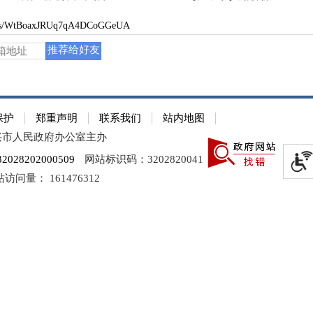
s/WtBoaxJRUq7qA4DCoGGeUA
推荐给好友
保护
郑重声明
联系我们
站内地图
兴市人民政府办公室主办
28202000509
网站标识码：3202820041
站访问量：
161476312