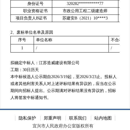
身份证号
320282**********77
职业资格证书
市政公用工程二级建造师
项目负责人
B证书
苏建安
B（2021）10****3
2、废标单位名单及原因
序号
单位名称
不合格原
1
/
/
拟确定中标人：
江苏造威建设有限公司
工期：
30日历天
本中标候选人公示期自
202
6
/
3
/
19
起，至
202
6
/
3
/
23
止。投标人
或者其
他利害关系人对上述评标结果有异议的，应当在公示
期间向招标人提出。公示期满对评标结果没有异议的，招标
人将签发中标通知书。
隐私保护
郑重声明
联系我们
站内地图
宜兴市人民政府办公室版权所有