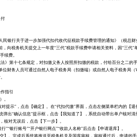
退付
民银行关于进一步加强代扣代收代征税款手续费管理的通知》（税总财务发
日前，向税务机关提交上一年度“三代”税款手续费申请相关资料，因“三代
款手续费。
》第十七条规定，对扣缴义务人按照所扣缴的税款，付给百分之二的
扣缴单位财务人员可通过自然人电子税务局（扣缴端）或自然人电子税务局（W
付。
作指引
）。
对提示”，点击【确定】。在“代扣代缴”界面，点击左侧菜单栏内的【退
统弹出“确认信息”提示框，点击【我知道了】，系统自动带出单户核对清
息，核对无误后，点击【下一步】。
”“银行账号”“开户银行网点”“收款人名称”后点击【申请退库】。
交】。完成后系统将推送至税务机关及国库审核，审核通过后，申请的手