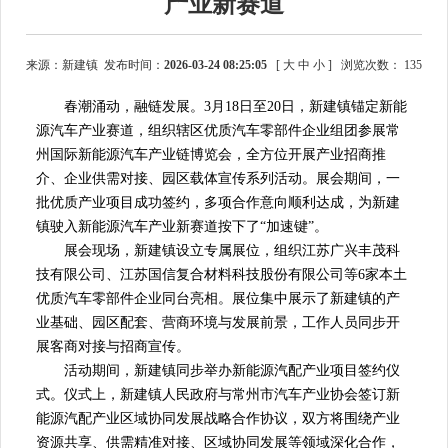
产业新赛道
来源：新建镇 发布时间：
2026-03-24 08:25:05
[
大
中
小
]
浏览次数：
135
春潮涌动，融链发展。3月18日至20日，新建镇锚定新能
源汽车产业赛道，组织辖区优质汽车零部件企业组团参展常
州国际新能源汽车产业链博览会，全方位开展产业招商推
介、企业供需对接、园区载体宣传系列活动。展会期间，一
批优质产业项目成功签约，多项合作意向顺利达成，为新建
镇驶入新能源汽车产业新赛道按下了“加速键”。
展会现场，新建镇设立专属展位，组织江苏广兴丰茂科
技有限公司、江苏国信复合材料科技股份有限公司等6家本土
优质汽车零部件企业同台亮相。展位集中展示了新建镇的产
业基础、园区配套、营商环境与发展前景，工作人员同步开
展客商对接与招商宣传。
活动期间，新建镇同步举办新能源汽配产业项目签约仪
式。仪式上，新建镇人民政府与常州市汽车产业协会签订新
能源汽配产业区域协同发展战略合作协议，双方将围绕产业
资源共享、供需精准对接、区域协同发展等领域深化合作，