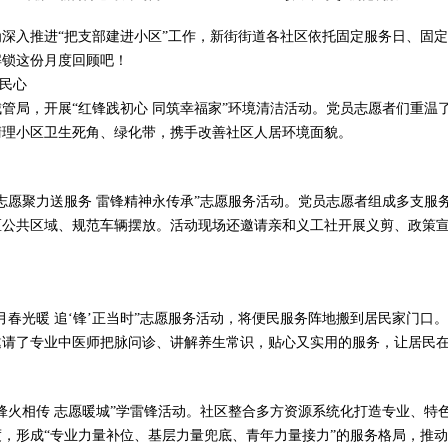
深入推进“把支部建进小区”工作，新街街道各社区依托固定服务日、固
解锁这份月度回顾吧！
暖民心
管局，开展“红锋践初心 同筑幸福家”环境清洁活动。党员志愿者们重温
清理小区卫生死角、绿化带，携手改善社区人居环境面貌。
志愿聚力送服务 雷锋精神永传承”志愿服务活动。党员志愿者组成多支服
区公共区域、规范车辆摆放。活动现场还邀请亲和义工社开展义剪、政策
月春光暖 追‘锋’正当时”志愿服务活动，将便民服务阵地搬到居民家门口
邀请了专业中医师把脉问诊、讲解养生常识，贴心又实用的服务，让居民
锋火相传 志愿暖城”学雷锋活动。社区整合多方资源系统化打造专业、特
，形成“专业力量补位、基层力量兜底、青年力量接力”的服务格局，推