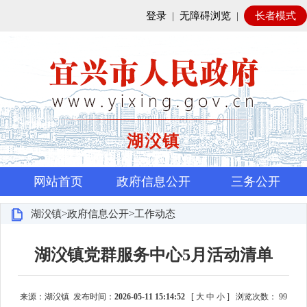
登录
|
无障碍浏览
|
长者模式
湖㳇镇
网站首页
政府信息公开
三务公开
湖㳇镇>政府信息公开>工作动态
湖㳇镇党群服务中心5月活动清单
来源：湖㳇镇 发布时间：
2026-05-11 15:14:52
[
大
中
小
]
浏览次数：
99