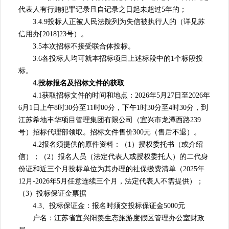
代表人有行贿犯罪记录且自记录之日起未超过5年的；
3.4.9投标人正被人民法院列为失信被执行人的（详见苏
信用办[2018]23号）。
3.5本次招标不接受联合体投标。
3.6各投标人均可就本招标项目上述标段中的1个标段投
标。
4.投标报名及招标文件的获取
4.1获取招标文件的时间和地点：2026年5月27日至2026年
6月1日上午8时30分至11时00分，下午1时30分至4时30分，到
江苏希地丰华项目管理集团有限公司（宜兴市龙潭西路239
号）招标代理部领取。招标文件售价300元（售后不退）。
4.2报名须提供的原件资料：（1）授权委托书（或介绍
信）；（2）报名人员（法定代表人或授权委托人）的二代身
份证和近三个月投标单位为其办理的社保缴费清单（2025年
12月-2026年5月任意连续三个月，法定代表人不需提供）；
（3）投标保证金票据
4.3、投标保证金：报名时须交投标保证金5000元
户名：江苏省宜兴阳羡生态旅游度假区管理办公室财政