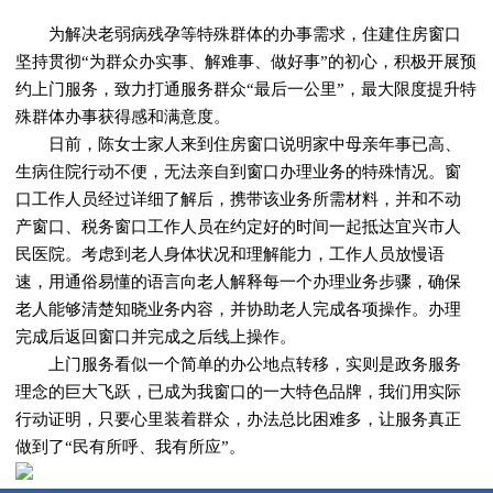
为解决老弱病残孕等特殊群体的办事需求，住建住房窗口
坚持贯彻“为群众办实事、解难事、做好事”的初心，积极开展预
约上门服务，致力打通服务群众“最后一公里”，最大限度提升特
殊群体办事获得感和满意度。
日前，陈女士家人来到住房窗口说明家中母亲年事已高、
生病住院行动不便，无法亲自到窗口办理业务的特殊情况。窗
口工作人员经过详细了解后，携带该业务所需材料，并和不动
产窗口、税务窗口工作人员在约定好的时间一起抵达宜兴市人
民医院。考虑到老人身体状况和理解能力，工作人员放慢语
速，用通俗易懂的语言向老人解释每一个办理业务步骤，确保
老人能够清楚知晓业务内容，并协助老人完成各项操作。办理
完成后返回窗口并完成之后线上操作。
上门服务看似一个简单的办公地点转移，实则是政务服务
理念的巨大飞跃，已成为我窗口的一大特色品牌，我们用实际
行动证明，只要心里装着群众，办法总比困难多，让服务真正
做到了“民有所呼、我有所应”。