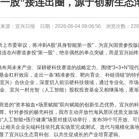
第一股”接连出圈，源于创新生态
来源：宜兴日报 日期：2026-06-04 09:06:56 浏览次数：
220
上市委审议，将冲刺A股“具身智能第一股”，为宜兴国资参投
市接连在AI赛道参投“第一股”，绝非偶然的单点突破，而是宜兴
布局未来产业、深耕硬科技赛道的战略定力。围绕“3+3+N”
基金杠杆效应，走出一条“精准参投、靶向育企、补链强链”的特
（宜兴）合伙企业，深度切入前沿硬科技领域，通过专业化、市
基金、宜兴一村光智（人工智能）股权投资基金又相继落地，逐渐
的“资本输血+场景赋能”双向赋能的创新生态优势。宜兴的科
撑。针对参投的极壳科技，我市主动开放竹海风景区优质文旅场
市“人工智能+医疗健康”场景对接活动举行，发布39个可开放、可
既让相关企业尖端科技依托真实场景完成测试、迭代与规模化落
显了宜兴以生态育科创、以共生促成长的产业培育逻辑。