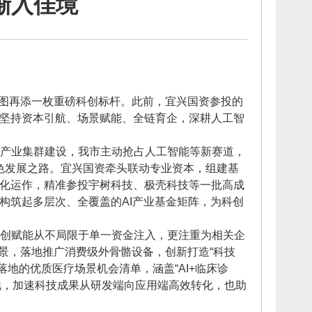
渐入佳境
版图再添一枚重磅科创标杆。此前，宜兴国资参投的
始终坚持资本引航、场景赋能、全链育企，深耕人工智
现代产业集群建设，我市主动抢占人工智能等新赛道，
色发展之路。宜兴国资牵头联动专业资本，组建基
场化运作，精准参投宇树科技、极壳科技等一批高成
构筑起多层次、全覆盖的AI产业基金矩阵，为科创
创赋能从不局限于单一资金注入，更注重为相关企
景，落地推广消费级外骨骼设备，创新打造“科技
落地的优质医疗场景机会清单，涵盖“AI+临床诊
地，加速科技成果从研发端向应用端高效转化，也助