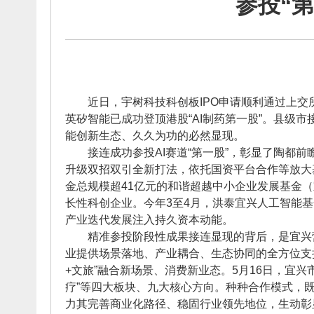
参投“
近日，宇树科技科创板IPO申请顺利通过上交所
英矽智能已成功登顶港股“AI制药第一股”。县级
能创新生态、久久为功的必然显现。
接连成功参投AI赛道“第一股”，彰显了陶都前瞻
升级双招双引全新打法，依托国资平台合作等放大
金总规模超41亿元的和谐超越中小企业发展基金
长性科创企业。今年3至4月，洪泰宜兴人工智能
产业迭代发展注入持久资本动能。
精准参投阶段性成果接连显现的背后，是宜兴营造
业提供场景落地、产业耦合、生态协同的全方位支
+文旅”融合新场景、消费新业态。5月16日，宜兴
疗”等四大板块、九大核心方向。种种合作模式，
力其完善商业化路径、稳固行业领先地位，生动彰