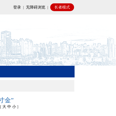
登录
|
无障碍浏览
|
长者模式
寸金”
[
大
中
小
]