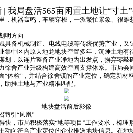
 | 我局盘活565亩闲置土地让“寸土”
里，机器轰鸣，车辆穿梭，一派繁忙景象。很难想
划明方向
既具备机械制造、电线电缆等传统优势产业，又
业集中区内原天地龙地块空置多年，沉睡土地有
谋划，以连片整备产业净地为出发点，摒弃零敲碎
力徐舍产业升级构建高效空间支撑体系。市局会
面“体检”，并结合徐舍镇的产业定位，确定新材
，助推土地与产业精准匹配。
地块盘活前后影像
招商引“凤凰”
得快，市局积极落实“地等项目”工作要求，梳理
主动向符合产业定位的企业推送地块信息。在地