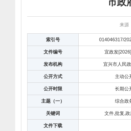
市政
来源：
索引号
014046317/20
文件编号
宜政发[2026
发布机构
宜兴市人民
公开方式
主动公
公开时限
长期公
主题（一）
综合政
关键词
文件,批复,
文件下载