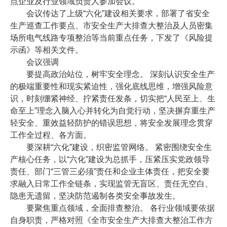
点企业及行业领域负责人参加会议。
会议传达了上级“六化”建设相关要求，部署了省安全
生产巡查工作要点、市安全生产大排查大整治及人员密集
场所电气线路专项整治等当前重点任务，下发了《风险提
示函》等相关文件。
会议强调
要提高政治站位，树牢安全理念。 深刻认识安全生产
的极端重要性和现实紧迫性，强化底线思维，增强风险意
识，时刻绷紧神经、拧紧责任发条，切实把“人民至上、生
命至上”理念入脑入心并转化为自觉行动，坚决摒弃重生产
轻安全、重效益轻防护的错误思想，将安全发展理念贯穿
工作全过程、各方面。
要深耕“六化”建设，织密监管网络。 紧密围绕安全生
产核心任务，以“六化”建设为总抓手，压紧压实党政领导
责任、部门“三管三必须”责任和企业主体责任，把安全要
求融入日常工作全链条，实现监管无盲区、责任无空白、
隐患无遗留，坚决防范遏制各类安全事故发生。
要聚焦重点领域，全面排查整治。 各行业领域要依据
自身职责，严格对照《全市安全生产大排查大整治工作方