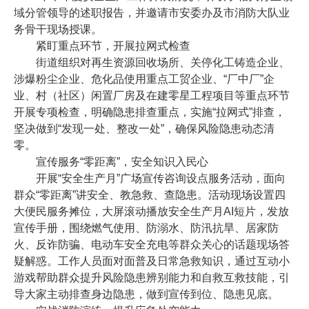
域分管领导的述职报告，并邀请市安委办及市消防大队业
务骨干现场授课。
紧盯重点环节，开展拉网式检查
街道组织对再生资源回收场所、关停化工铸造企业、
涉爆粉尘企业、危化品使用重点工贸企业、“厂中厂”企
业、村（社区）闲置厂房及在建零星工程项目等重点环节
开展专项检查，明确隐患排查重点，实施“拉网式”排查，
坚决做到“发现一处、整改一处”，确保风险隐患动态清
零。
宣传服务“零距离”，安全知识入民心
开展“安全生产月”广场宣传咨询设点服务活动，面向
群众“零距离”讲安全、教急救、查隐患。活动现场设置四
大便民服务摊位，大屏滚动播放安全生产月AI短片，发放
宣传手册，围绕燃气使用、防溺水、防汛抗旱、居家防
火、反诈防骗、电动车安全充电等群众关心的话题现场答
疑解惑。工作人员面对面普及日常急救知识，通过互动小
游戏帮助群众提升风险隐患辨别能力和自救互救技能，引
导大家主动排查身边隐患，做到宣传到位、隐患见底。