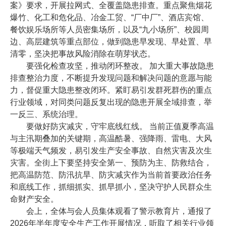
案》要求，开展拉网式、全覆盖隐患排查。重点聚焦烟花
爆竹、化工和危化品、冶金工贸、“厂中厂”、酒店宾馆、
餐饮娱乐场所等人员密集场所，以及“九小场所”、校园周
边、高层建筑等重点部位，做到隐患早发现、早处置、早
清零，坚决把事故风险消除在萌芽状态。
要强化检查攻坚，推动闭环整改。 加大重大事故隐患
排查整治力度，不断提升发现问题和解决问题的意愿与能
力，督促重大隐患整改闭环。紧盯易引发群死群伤的重点
行业领域，对同类问题反复出现的隐患开展全域排查，举
一反三、系统治理。
要做好防灾减灾，守牢底线红线。 当前正值夏季高温
与主汛期叠加的关键期，高温酷暑、强降雨、雷电、大风
等极端天气频发，易引发生产安全事故、自然灾害及次生
灾害。全街上下要坚持安全第一、预防为主、防救结合，
把高温防范、防汛抗旱、防灾减灾作为当前首要政治任务
和底线工作，抓细抓实、抓早抓小，坚决守护人民群众生
命财产安全。
会上，全体与会人员集体观看了警示教育片，通报了
2026年半年度安全生产工作开展情况，听取了相关行业领