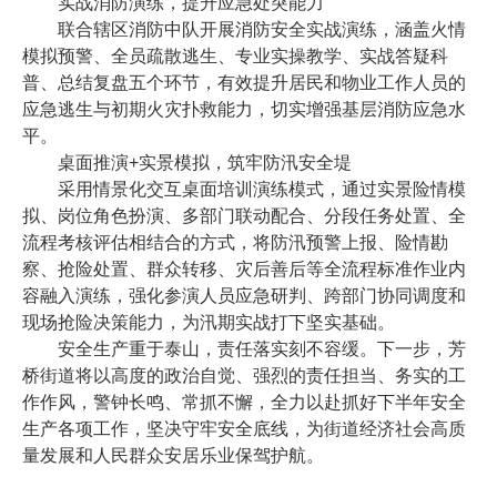
实战消防演练，提升应急处突能力
联合辖区消防中队开展消防安全实战演练，涵盖火情
模拟预警、全员疏散逃生、专业实操教学、实战答疑科
普、总结复盘五个环节，有效提升居民和物业工作人员的
应急逃生与初期火灾扑救能力，切实增强基层消防应急水
平。
桌面推演+实景模拟，筑牢防汛安全堤
采用情景化交互桌面培训演练模式，通过实景险情模
拟、岗位角色扮演、多部门联动配合、分段任务处置、全
流程考核评估相结合的方式，将防汛预警上报、险情勘
察、抢险处置、群众转移、灾后善后等全流程标准作业内
容融入演练，强化参演人员应急研判、跨部门协同调度和
现场抢险决策能力，为汛期实战打下坚实基础。
安全生产重于泰山，责任落实刻不容缓。下一步，芳
桥街道将以高度的政治自觉、强烈的责任担当、务实的工
作作风，警钟长鸣、常抓不懈，全力以赴抓好下半年安全
生产各项工作，坚决守牢安全底线，为街道经济社会高质
量发展和人民群众安居乐业保驾护航。