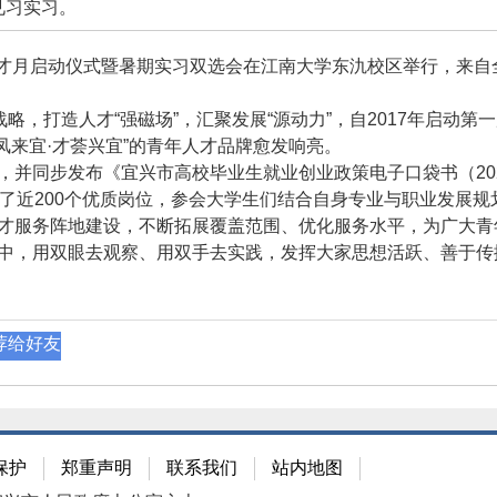
见习实习。
年人才月启动仪式暨暑期实习双选会在江南大学东氿校区举行，来自
，打造人才“强磁场”，汇聚发展“源动力”，自2017年启动第
青凤来宜·才荟兴宜”的青年人才品牌愈发响亮。
步发布《宜兴市高校毕业生就业创业政策电子口袋书（2024）
供了近200个优质岗位，参会大学生们结合自身专业与职业发展
服务阵地建设，不断拓展覆盖范围、优化服务水平，为广大青
中，用双眼去观察、用双手去实践，发挥大家思想活跃、善于传
荐给好友
保护
郑重声明
联系我们
站内地图