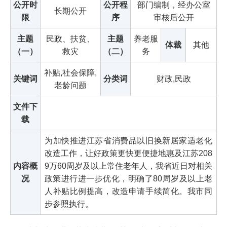
公开时
公开程
部门编制，经办公室
长期公开
限
序
审核后公开
主题
民政、扶贫、
主题
养老服
体裁
其他
（一）
救灾
（二）
务
补贴,社会保障,
关键词
分类词
财政,民政
老龄问题
文件下
载
为加快推进江苏省消费品以旧换新居家适老化
改造工作，让好政策更快更便捷地惠及江苏208
内容概
9万60周岁及以上常住老年人，我省近日对相关
况
政策进行进一步优化，明确了80周岁及以上老
人补贴比例提高，改造申请手续简化。我市同
步参照执行。