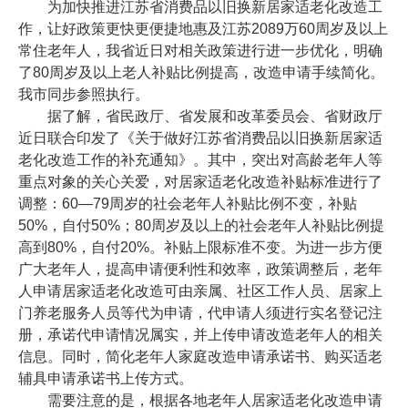
为加快推进江苏省消费品以旧换新居家适老化改造工
作，让好政策更快更便捷地惠及江苏2089万60周岁及以上
常住老年人，我省近日对相关政策进行进一步优化，明确
了80周岁及以上老人补贴比例提高，改造申请手续简化。
我市同步参照执行。
据了解，省民政厅、省发展和改革委员会、省财政厅
近日联合印发了《关于做好江苏省消费品以旧换新居家适
老化改造工作的补充通知》。其中，突出对高龄老年人等
重点对象的关心关爱，对居家适老化改造补贴标准进行了
调整：60—79周岁的社会老年人补贴比例不变，补贴
50%，自付50%；80周岁及以上的社会老年人补贴比例提
高到80%，自付20%。补贴上限标准不变。为进一步方便
广大老年人，提高申请便利性和效率，政策调整后，老年
人申请居家适老化改造可由亲属、社区工作人员、居家上
门养老服务人员等代为申请，代申请人须进行实名登记注
册，承诺代申请情况属实，并上传申请改造老年人的相关
信息。同时，简化老年人家庭改造申请承诺书、购买适老
辅具申请承诺书上传方式。
需要注意的是，根据各地老年人居家适老化改造申请