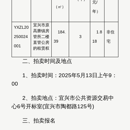
元
/
（㎡）
年）
宜兴市原
YXZL20
高塍镇房
184.
1.8
非住
250024
管所二楼
3
39
18
宅
直管公房
001
的租赁权
二、拍卖时间及地点
1
、拍卖时间：
2025
年
5
月
13
日上午
9
：
00
2
、拍卖地点：宜兴市公共资源交易中
心
6
号开标室
(
宜兴市陶都路
125
号
)
三、拍卖报名