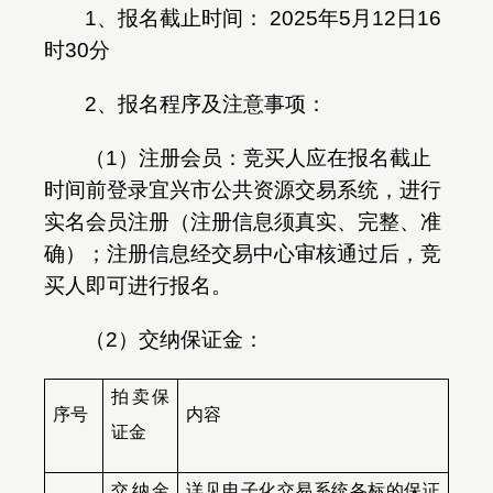
1
、
报名截止时间
：
2025
年
5
月
12
日
16
时
30
分
2
、
报名程序及注意事项
：
（
1
）注册会员：竞买人应在报名截止
时间前登录宜兴市公共资源交易系统，进行
实名会员注册（注册信息须真实、完整、准
确）；注册信息经交易中心审核通过后，竞
买人即可进行报名。
（
2
）交纳保证金：
拍卖保
序号
内容
证金
交纳金
详见电子化交易系统各标的保证