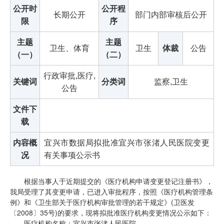
公开时
公开程
长期公开
部门内部审核后公开
限
序
主题
主题
卫生、体育
卫生
体裁
公告
（一）
（二）
行政审批,医疗,
关键词
分类词
监察,卫生
公告
文件下
载
内容概
宜兴市数据局拟批准宜兴市张渚人民医院变更
况
有关事项公示书
根据当事人于近期提交的《医疗机构申请变更登记注册书》，
我局受理了其变更申请，已进入审批程序，按照《医疗机构管理条
例》和《卫生部关于医疗机构审批管理的若干规定》(卫医发
〔2008〕35号)的要求，现将拟批准医疗机构变更情况公示如下：
医疗机构名称：宜兴市张渚人民医院