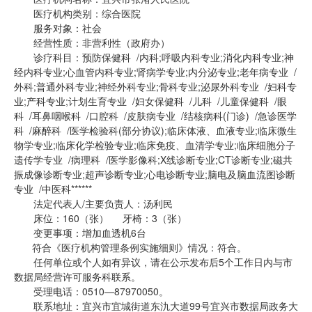
医疗机构类别：综合医院
服务对象：社会
经营性质：非营利性（政府办）
诊疗科目：预防保健科 /内科;呼吸内科专业;消化内科专业;神
经内科专业;心血管内科专业;肾病学专业;内分泌专业;老年病专业 /
外科;普通外科专业;神经外科专业;骨科专业;泌尿外科专业 /妇科专
业;产科专业;计划生育专业 /妇女保健科 /儿科 /儿童保健科 /眼
科 /耳鼻咽喉科 /口腔科 /皮肤病专业 /结核病科(门诊) /急诊医学
科 /麻醉科 /医学检验科(部分协议);临床体液、血液专业;临床微生
物学专业;临床化学检验专业;临床免疫、血清学专业;临床细胞分子
遗传学专业 /病理科 /医学影像科;X线诊断专业;CT诊断专业;磁共
振成像诊断专业;超声诊断专业;心电诊断专业;脑电及脑血流图诊断
专业 /中医科******
法定代表人/主要负责人：汤利民
床位：160（张） 牙椅：3（张）
变更事项：增加血透机6台
符合《医疗机构管理条例实施细则》情况：符合。
任何单位或个人如有异议，请在公示发布后5个工作日内与市
数据局经营许可服务科联系。
受理电话：0510—87970050。
联系地址：宜兴市宜城街道东氿大道99号宜兴市数据局政务大