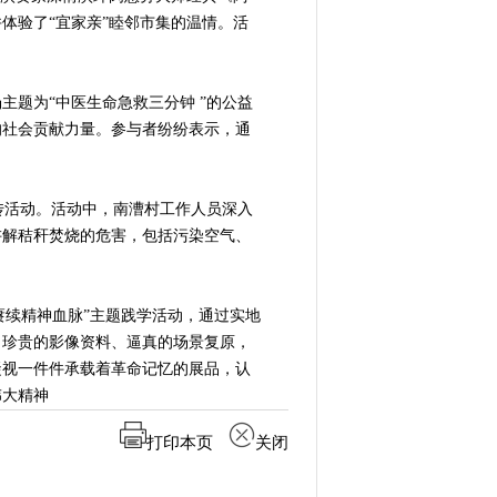
体验了“宜家亲”睦邻市集的温情。活
题为“中医生命急救三分钟 ”的公益
的社会贡献力量。参与者纷纷表示，通
传活动。活动中，南漕村工作人员深入
讲解秸秆焚烧的危害，包括污染空气、
赓续精神血脉”主题践学活动，通过实地
、珍贵的影像资料、逼真的场景复原，
凝视一件件承载着革命记忆的展品，认
伟大精神
打印本页
关闭