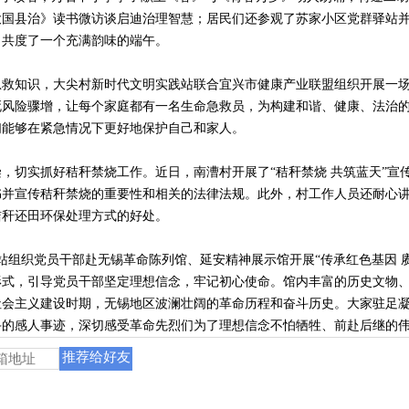
国县治》读书微访谈启迪治理智慧；居民们还参观了苏家小区党群驿站并
，共度了一个充满韵味的端午。
知识，大尖村新时代文明实践站联合宜兴市健康产业联盟组织开展一场主
死风险骤增，让每个家庭都有一名生命急救员，为构建和谐、健康、法治
们能够在紧急情况下更好地保护自己和家人。
切实抓好秸秆禁烧工作。近日，南漕村开展了“秸秆禁烧 共筑蓝天”宣
书并宣传秸秆禁烧的重要性和相关的法律法规。此外，村工作人员还耐心
秸秆还田环保处理方式的好处。
组织党员干部赴无锡革命陈列馆、延安精神展示馆开展“传承红色基因 
形式，引导党员干部坚定理想信念，牢记初心使命。馆内丰富的历史文物
社会主义建设时期，无锡地区波澜壮阔的革命历程和奋斗历史。大家驻足
斗的感人事迹，深切感受革命先烈们为了理想信念不怕牺牲、前赴后继的
推荐给好友