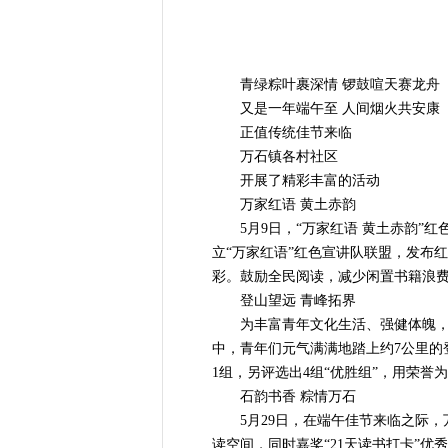
青绿粽叶裹深情 锣鼓喧天赛龙舟
又是一年端午至 人间烟火共安康
正值传统佳节来临
万石镇各村社区
开展了精彩丰富的活动
万家红语 黄土赤韵
5月9日，“万家红语 黄土赤韵”红
立“万家红语”红色宣讲队联盟，发布
彩。鼓励全民阅读，减少闲置书籍浪
登山望远 青峰拓界
为丰富青年文化生活、强健体魄，同时
中，青年们元气满满地踏上约7公里
1组，另评选出4组“优胜组”，用荣誉
石韵书香 粽情万石
5月29日，在端午佳节来临之际，万
读空间，同时嘉奖“21天读书打卡”