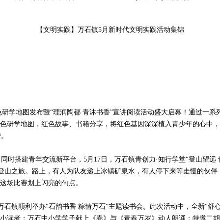
【文明实践】万石镇5月新时代文明实践活动集锦
色研学地图发布暨“理润陶都 青沐书香”宣讲阅读活动盛大启幕！通过一
红色研学地图，红色故事、书籍分享，将红色基因深深植入青少年的心中
费。
搭建青年交流新平台，5月17日，万石镇青创力·知行学堂“登山望远 
的登山之旅。路上，有人为队友递上冰镇矿泉水，有人停下来等走慢的伙伴
为这场比赛划上闪亮的句点。
石镇顺利举办“石韵书香 粽情万石”主题读书会。此次活动中，全新“舒
优秀小读者；万石中小学学子献上《春》与《青春万岁》动人朗诵；特邀二