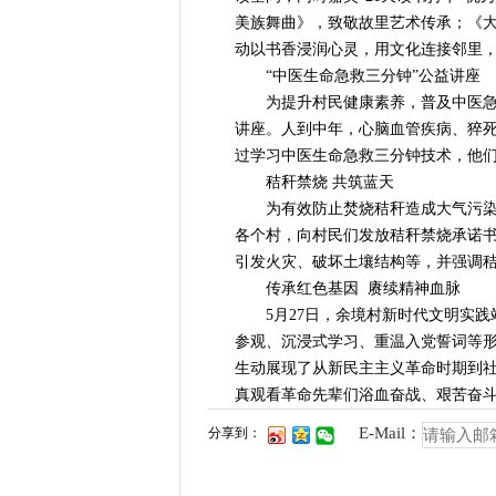
美族舞曲》，致敬故里艺术传承；《大
动以书香浸润心灵，用文化连接邻里
“中医生命急救三分钟”公益讲座
为提升村民健康素养，普及中医急救
讲座。人到中年，心脑血管疾病、猝
过学习中医生命急救三分钟技术，他
秸秆禁烧 共筑蓝天
为有效防止焚烧秸秆造成大气污染，
各个村，向村民们发放秸秆禁烧承诺
引发火灾、破坏土壤结构等，并强调
传承红色基因 赓续精神血脉
5月27日，余境村新时代文明实践站
参观、沉浸式学习、重温入党誓词等
生动展现了从新民主主义革命时期到
真观看革命先辈们浴血奋战、艰苦奋
E-Mail：
分享到：