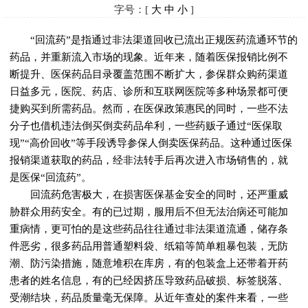
字号：[
大
中
小
]
“回流药”是指通过非法渠道回收已流出正规医药流通环节的
药品，并重新流入市场的现象。近年来，随着医保报销比例不
断提升、医保药品目录覆盖范围不断扩大，参保群众购药渠道
日益多元，医院、药店、诊所和互联网医院等多种场景都可便
捷购买到所需药品。然而，在医保政策惠民的同时，一些不法
分子也借机违法倒买倒卖药品牟利，一些药贩子通过“医保取
现”“高价回收”等手段诱导参保人倒卖医保药品。这种通过医保
报销渠道获取的药品，经非法转手后再次进入市场销售的，就
是医保“回流药”。
回流药危害极大，在损害医保基金安全的同时，还严重威
胁群众用药安全。有的已过期，服用后不但无法治病还可能加
重病情，更可怕的是这些药品往往通过非法渠道流通，储存条
件恶劣，很多药品用普通塑料袋、纸箱等简单粗暴包装，无防
潮、防污染措施，随意堆积在库房，有的包装盒上还带着开药
患者的姓名信息，有的已经因挤压导致药品破损、标签脱落、
受潮结块，药品质量毫无保障。从近年查处的案件来看，一些