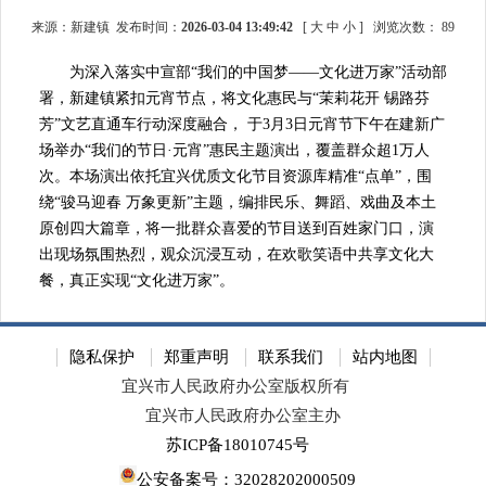
来源：新建镇 发布时间：
2026-03-04 13:49:42
[
大
中
小
]
浏览次数：
89
为深入落实中宣部“我们的中国梦——文化进万家”活动部
署，新建镇紧扣元宵节点，将文化惠民与“茉莉花开 锡路芬
芳”文艺直通车行动深度融合， 于3月3日元宵节下午在建新广
场举办“我们的节日·元宵”惠民主题演出，覆盖群众超1万人
次。本场演出依托宜兴优质文化节目资源库精准“点单”，围
绕“骏马迎春 万象更新”主题，编排民乐、舞蹈、戏曲及本土
原创四大篇章，将一批群众喜爱的节目送到百姓家门口，演
出现场氛围热烈，观众沉浸互动，在欢歌笑语中共享文化大
餐，真正实现“文化进万家”。
隐私保护
郑重声明
联系我们
站内地图
宜兴市人民政府办公室版权所有
宜兴市人民政府办公室主办
苏ICP备18010745号
公安备案号：32028202000509