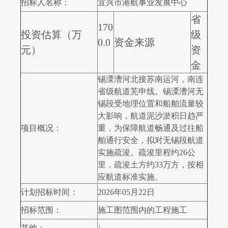
招标人名称：
宜兴市港航事业发展中心
省
170
投资估算（万
级
0.0
资金来源
元）
资
金
锡溧漕河北接苏南运河，南连
省级航道芜申线。锡溧漕河无
锡段受地理位置和船舶流量较
大影响，航道泥沙淤积日趋严
项目概况：
重，为保障航道畅通及过往船
舶通行安全，拟对无锡段航道
实施疏浚。疏浚里程约26公
里，疏浚土方约33万方，按相
应航道标准实施。
计划招标时间：
2026年05月22日
招标范围：
施工图范围内的工程施工
其他：
/