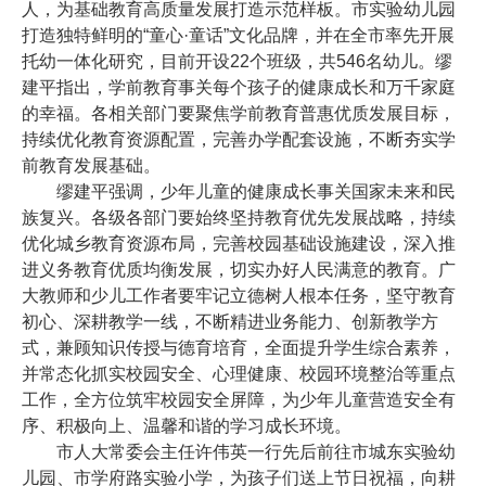
人，为基础教育高质量发展打造示范样板。市实验幼儿园
打造独特鲜明的“童心·童话”文化品牌，并在全市率先开展
托幼一体化研究，目前开设22个班级，共546名幼儿。缪
建平指出，学前教育事关每个孩子的健康成长和万千家庭
的幸福。各相关部门要聚焦学前教育普惠优质发展目标，
持续优化教育资源配置，完善办学配套设施，不断夯实学
前教育发展基础。
缪建平强调，少年儿童的健康成长事关国家未来和民
族复兴。各级各部门要始终坚持教育优先发展战略，持续
优化城乡教育资源布局，完善校园基础设施建设，深入推
进义务教育优质均衡发展，切实办好人民满意的教育。广
大教师和少儿工作者要牢记立德树人根本任务，坚守教育
初心、深耕教学一线，不断精进业务能力、创新教学方
式，兼顾知识传授与德育培育，全面提升学生综合素养，
并常态化抓实校园安全、心理健康、校园环境整治等重点
工作，全方位筑牢校园安全屏障，为少年儿童营造安全有
序、积极向上、温馨和谐的学习成长环境。
市人大常委会主任许伟英一行先后前往市城东实验幼
儿园、市学府路实验小学，为孩子们送上节日祝福，向耕