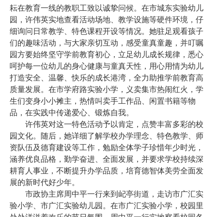
耘在教育一线的教职工致以诚挚问候。在市城东实验幼儿
园，许伟英实地查看活动场地、教学设施等硬件环境，仔
细询问日常教学、特色课程开设等情况。她驻足观看孩子
们的趣味活动，与大家亲切互动，感受童真童趣，并叮嘱
园方要始终坚守学前教育初心，立足幼儿成长规律，悉心
呵护每一位幼儿的身心健康与童真天性，用心用情为幼儿
打造安全、温馨、快乐的成长港湾，全力助推学前教育高
质量发展。在市学府路实验小学，义卖集市热闹红火，学
生们变身小小摊主，热情叫卖手工作品、闲置书籍等物
品，在实践中传递爱心、锻炼自我。
许伟英对这一特色活动予以肯定，点赞丰富多彩的校
园文化。随后，她详细了解学校办学理念、特色教学、师
资队伍及德育建设等工作，勉励全体学子珍惜年少时光，
涵养优良品格，勤学奋进、全面发展，并要求学校持续深
耕育人事业，不断提升办学品质，培育德智体美劳全面发
展的新时代好少年。
市政协主席周中平一行来到屺亭街道，走访市广汇实
验小学、市广汇实验幼儿园。在市广汇实验小学，校园里