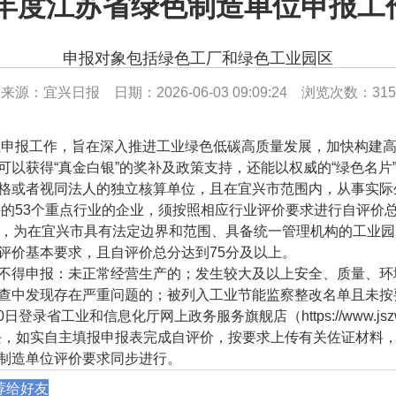
26年度江苏省绿色制造单位申报工
申报对象包括绿色工厂和绿色工业园区
来源：宜兴日报 日期：2026-06-03 09:09:24 浏览次数：
315
申报工作，旨在深入推进工业绿色低碳高质量发展，加快构建
获得“真金白银”的奖补及政策支持，还能以权威的“绿色名片
格或者视同法人的独立核算单位，且在宜兴市范围内，从事实际
持的53个重点行业的企业，须按照相应行业评价要求进行自评价
象，为在宜兴市具有法定边界和范围、具备统一管理机构的工业
评价基本要求，且自评价总分达到75分及以上。
得申报：未正常经营生产的；发生较大及以上安全、质量、环
查中发现存在严重问题的；被列入工业节能监察整改名单且未按
信息化厅网上政务服务旗舰店（https://www.jszwfw.gov.cn
块，如实自主填报申报表完成自评价，按要求上传有关佐证材料
制造单位评价要求同步进行。
荐给好友