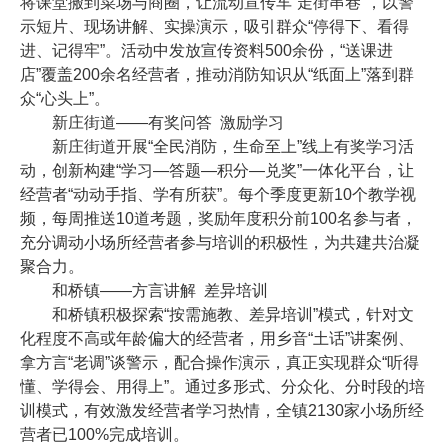
将课堂搬到菜场与商圈，让流动宣传车“走街串巷”，以警
示短片、现场讲解、实操演示，吸引群众“停得下、看得
进、记得牢”。活动中发放宣传资料500余份，“送课进
店”覆盖200余名经营者，推动消防知识从“纸面上”落到群
众“心头上”。
新庄街道——有奖问答 激励学习
新庄街道开展“全民消防，生命至上”线上有奖学习活
动，创新构建“学习—答题—积分—兑奖”一体化平台，让
经营者“动动手指、学有所获”。每个季度更新10个教学视
频，每周推送10道考题，奖励年度积分前100名参与者，
充分调动小场所经营者参与培训的积极性，为共建共治凝
聚合力。
和桥镇——方言讲解 差异培训
和桥镇积极探索“按需施教、差异培训”模式，针对文
化程度不高或年龄偏大的经营者，用乡音“土话”讲案例、
拿方言“老调”谈警示，配合操作演示，真正实现群众“听得
懂、学得会、用得上”。通过多形式、分众化、分时段的培
训模式，有效激发经营者学习热情，全镇2130家小场所经
营者已100%完成培训。