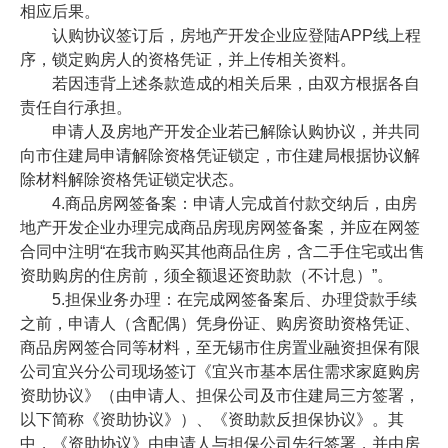
相应后果。
认购协议签订后，房地产开发企业应登陆APP线上程
序，锁定购房人的资格凭证，并上传相关资料。
若因违背上述条款造成的相关后果，由双方根据各自
责任自行承担。
申请人及房地产开发企业若已解除认购协议，并共同
向市住建局申请解除资格凭证锁定，市住建局根据协议解
除材料解除资格凭证锁定状态。
4.商品房网签备案：申请人完成首付款交纳后，由房
地产开发企业办理完成商品房现房网签备案，并应在网签
合同中注明“在我市购买其他商品住房，含二手住宅或出售
资助购房的住房前，须全额退还资助款（不计息）”。
5.担保业务办理：在完成网签备案后、办理贷款手续
之前，申请人（含配偶）凭身份证、购房资助资格凭证、
商品房网签合同等材料，至无锡市住房置业融资担保有限
公司宜兴分公司现场签订《宜兴市基本居住需求家庭购房
资助协议》（由申请人、担保公司及市住建局三方签署，
以下简称《资助协议》）、《资助款反担保协议》。其
中，《资助协议》由申请人与担保公司先行签署，并由房