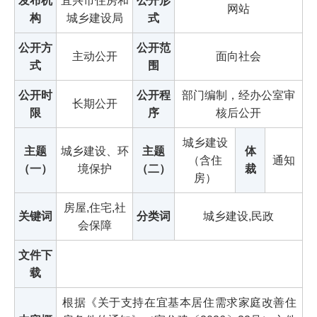
发布机
宜兴市住房和
公开形
网站
构
城乡建设局
式
公开方
公开范
主动公开
面向社会
式
围
公开时
公开程
部门编制，经办公室审
长期公开
限
序
核后公开
城乡建设
主题
城乡建设、环
主题
体
（含住
通知
（一）
境保护
（二）
裁
房）
房屋,住宅,社
关键词
分类词
城乡建设,民政
会保障
文件下
载
根据《关于支持在宜基本居住需求家庭改善住