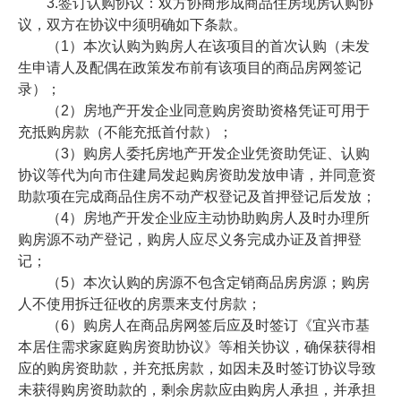
3.签订认购协议：双方协商形成商品住房现房认购协
议，双方在协议中须明确如下条款。
（1）本次认购为购房人在该项目的首次认购（未发
生申请人及配偶在政策发布前有该项目的商品房网签记
录）；
（2）房地产开发企业同意购房资助资格凭证可用于
充抵购房款（不能充抵首付款）；
（3）购房人委托房地产开发企业凭资助凭证、认购
协议等代为向市住建局发起购房资助发放申请，并同意资
助款项在完成商品住房不动产权登记及首押登记后发放；
（4）房地产开发企业应主动协助购房人及时办理所
购房源不动产登记，购房人应尽义务完成办证及首押登
记；
（5）本次认购的房源不包含定销商品房房源；购房
人不使用拆迁征收的房票来支付房款；
（6）购房人在商品房网签后应及时签订《宜兴市基
本居住需求家庭购房资助协议》等相关协议，确保获得相
应的购房资助款，并充抵房款，如因未及时签订协议导致
未获得购房资助款的，剩余房款应由购房人承担，并承担