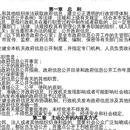
第一章 总 则
其他组织依法获取政府信息，建立公正透明的行政管理体制，
政府信息公开条例》等法律、法规和上级有关规定，结合本市实
，是指行政机关在履行职责过程中制作或者获取的，以一定形
部门，法律、法规授权具有管理公共事务职能的组织，镇人民
机关）应当遵照本办法的规定，公开政府信息。
以下简称市政府办公室）是全市政府信息公开工作的主管部门
。市宣传、监察、政府法制、档案、编制、保密等有关部门应当
全本机关政府信息公开制度，并指定专门机构、人员负责政府
职责是：
政府信息公开事宜；
公开的政府信息；
府信息公开指南、政府信息公开目录和政府信息公开工作年
行保密审查；
府信息公开有关的其他职责。
原则，不公开为例外。
遵循公正、公平、便民的原则。
准确公开政府信息。行政机关发现影响或者可能影响社会稳定
围内发布准确的政府信息予以澄清。
全政府信息发布协调机制。行政机关发布政府信息涉及其他行
的政府信息准确一致。
家有关规定需要批准的，未经批准不得发布。
息，不得危及国家安全、公共安全、经济安全和社会稳定。
第二章 主动公开的内容及方式
、法人或者其他组织切身利益的、需要社会公众广泛知晓或者
府信息，都应当主动公开，并重点公开下列政府信息：