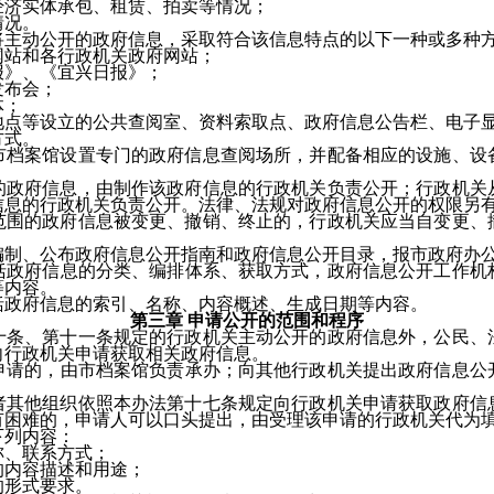
济实体承包、租赁、拍卖等情况；
况。
动公开的政府信息，采取符合该信息特点的以下一种或多种方
站和各行政机关政府网站；
》、《宜兴日报》；
布会；
体；
等设立的公共查阅室、资料索取点、政府信息公告栏、电子显
式。
案馆设置专门的政府信息查阅场所，并配备相应的设施、设备
府信息，由制作该政府信息的行政机关负责公开；行政机关从
信息的行政机关负责公开。法律、法规对政府信息公开的权限另
政府信息被变更、撤销、终止的，行政机关应当自变更、撤
、公布政府信息公开指南和政府信息公开目录，报市政府办公
府信息的分类、编排体系、获取方式，政府信息公开工作机
等内容。
政府信息的索引、名称、内容概述、生成日期等内容。
第三章 申请公开的范围和程序
、第十一条规定的行政机关主动公开的政府信息外，公民、法
向行政机关申请获取相关政府信息。
的，由市档案馆负责承办；向其他行政机关提出政府信息公
他组织依照本办法第十七条规定向行政机关申请获取政府信息
有困难的，申请人可以口头提出，由受理该申请的行政机关代为
列内容：
、联系方式；
内容描述和用途；
形式要求。