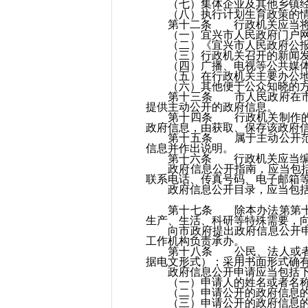
（七）集体企业及其他乡镇经
（八）执行计划生育政策的情
第十二条 行政机关应当将主
（一）宜兴市人民政府门户网
（二）《宜兴市人民政府公报
（三）行政机关召开的新闻发
（四）广播、电视等公共媒
（五）在行政机关主要办公地点
（六）其他便于公众知晓的方
第十三条 市人民政府在市档
提供主动公开的政府信息。
第十四条 行政机关制作的政
政府信息，由获取、保存该政府
第十五条 属于主动公开范围的
信息并作出说明。
第十六条 行政机关应当编制
政府信息公开指南，应当包括政
联系电话、传真号码、电子邮箱
政府信息公开目录，应当包括
第十七条 除本办法第第十条
生产、生活、科研等特殊需要，
向市政府提出政府信息公开申请
工作机构负责承办。
第十八条 公民、法人或者其
据电文形式）；采用书面形式确
政府信息公开申请应当包括下
（一）申请人的姓名或者名称
（二）申请公开的政府信息的
（三）申请公开的政府信息的