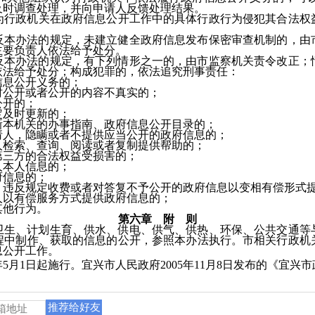
及时调查处理，并向申请人反馈处理结果。
政机关在政府信息公开工作中的具体行政行为侵犯其合法权
办法的规定，未建立健全政府信息发布保密审查机制的，由市
主要负责人依法给予处分。
办法的规定，有下列情形之一的，由市监察机关责令改正；情
依法给予处分；构成犯罪的，依法追究刑事责任：
息公开义务的；
公开或者公开的内容不真实的；
开的；
及时更新的；
本机关的办事指南、政府信息公开目录的；
人，隐瞒或者不提供应当公开的政府信息的；
检索、查询、阅读或者复制提供帮助的；
三方的合法权益受损害的；
本人信息的；
信息的；
反规定收费或者对答复不予公开的政府信息以变相有偿形式
以有偿服务方式提供政府信息的；
他行为。
第六章 附 则
、计划生育、供水、供电、供气、供热、环保、公共交通等与
程中制作、获取的信息的公开，参照本办法执行。市相关行政机
息公开工作。
月1日起施行。宜兴市人民政府2005年11月8日发布的《宜兴
推荐给好友