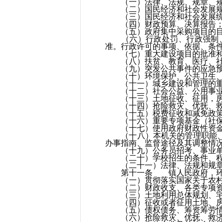
（一）法律、法规、规章、规范
（二）国民经济和社会发展规划
（三）国民经济和社会发展统
（四）财政预算、决算报告
（五）政府集中采购项目的目
（六）行政处罚、行政强制、
准。行政许可的事项、依据、条
（七）重大建设项目的批准和
（八）扶贫、教育、医疗、社
（九）突发公共事件的应急预
（十）环境保护、公共卫生、
（十一）城乡建设和管理的重
（十二）社会公益、公用事业
（十三）土地征收、征用，房屋
（十四）抢险救灾、优抚、救
（十五）税费征收和减免政策
（十六）重要专项基金（社保基
（十七）使用政府财政性资金项
（十八）本机关的管理职能、机
办事指南、监督途径及其调整情
（十九）公务员招考、事业单位
（二十）学校招生的条件、程
（二十一）法律、法规和规章
第十一条 镇人民政府，环科
（一）贯彻落实国家关于农村
（二）财政收支、各类专项资
（三）土地利用总体规划、宅
（四）征收或者征用土地、房
（五）债权债务、筹资筹劳情
（六）抢险救灾、优抚、救济