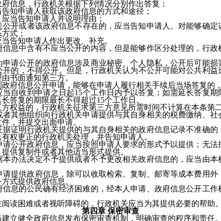
信息，行政机关根据下列情况分别作出答复：
告知申请人获取该政府信息的方式和途径；
应当告知申请人并说明理由；
开或者该政府信息不存在的，应当告知申请人。对能够确定
系方式；
当告知申请人作出更改、补充。
息中含有不应当公开的内容，但是能够作区分处理的，行政机
请公开的政府信息涉及商业秘密、个人隐私，公开后可能损害
公开的，不得公开。但是，行政机关认为不公开可能对公共利益
理由书面通知第三方。
府信息公开申请，能够在申请人履行相关手续后当场答复的，
自收到申请之日起15个工作日内予以答复；如需延长答复期
长答复的期限最长不得超过15个工作日。
权益的，行政机关征求第三方意见所需时间不计算在本条第二
其他组织向行政机关申请提供与其自身相关的税费缴纳、社会
文件，并提交出面申请。
证明行政机关提供的与其自身相关的政府信息记录不准确的
送有权更正的行政机关处理，并告知申请人。
公开政府信息，应当按照申请人要求的形式予以提供；无法按
、提供复制件或者其他适当形式提供。
办法决定不予提供或者不予更改相关政府信息的，应当由本机
提供政府信息，除可以收取检索、复制、邮寄等成本费用外，
务方式提供政府信息。
息的公民确有经济困难的，经本人申请、政府信息公开工作机
读困难或者视听障碍的，行政机关应当为其提供必要的帮助
第四章 保密审查
立健全政府信息发布保密审查机制，明确审查的程序和责任