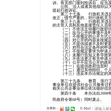
诉。有关部门接到投诉后，应当
公民、法人或者其他组织认为行
提起行政诉讼。
第三十七条 行政机关违反本
改正；情节严重的，对行政机关
第三十八条 行政机关违反本
的主管人员和其他直接责任人员
（一）不依法主动履行政府信
（二）应当公开的事项不及时
（三）不按规定的公开方式公
（四）对公开的内容未按规定
（五）不提供或者不及时更新
（六）对符合法定条件的申请
（七）不按规定要求为申请人
（八）未履行告知义务导致第
（九）不依法更正有关申请人
（十）公开不应当公开的政府
（十一）在提供政府信息时，违
（十二）通过其他组织、个人
（十三）违反本办法规定的其
第三十九条 教育、医疗卫生
事业单位在提供社会公共服务过
相关公共企事业单位依法做好信
第四十条 本办法自2008年5
民政府令第68号）同时废止。
E-Mail：
分享到：