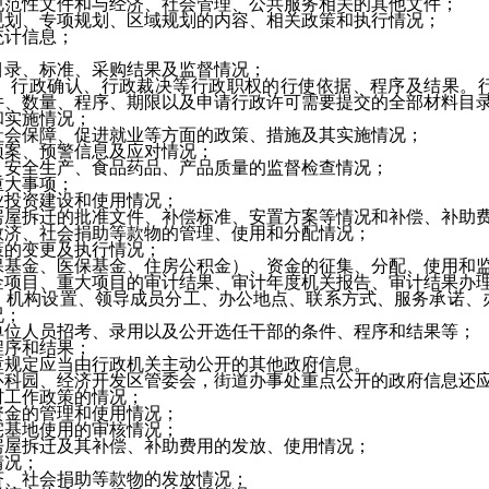
性文件和与经济、社会管理、公共服务相关的其他文件；
、专项规划、区域规划的内容、相关政策和执行情况；
计信息；
；
录、标准、采购结果及监督情况；
行政确认、行政裁决等行政职权的行使依据、程序及结果。行
件、数量、程序、期限以及申请行政许可需要提交的全部材料目
实施情况；
会保障、促进就业等方面的政策、措施及其实施情况；
案、预警信息及应对情况；
安全生产、食品药品、产品质量的监督检查情况；
大事项；
投资建设和使用情况；
拆迁的批准文件、补偿标准、安置方案等情况和补偿、补助费
济、社会捐助等款物的管理、使用和分配情况；
的变更及执行情况；
金、医保基金、住房公积金）、资金的征集、分配、使用和
目、重大项目的审计结果、审计年度机关报告、审计结果办理
构设置、领导成员分工、办公地点、联系方式、服务承诺、
况；
人员招考、录用以及公开选任干部的条件、程序和结果等；
序和结果；
规定应当由行政机关主动公开的其他政府信息。
园、经济开发区管委会，街道办事处重点公开的政府信息还应
工作政策的情况；
金的管理和使用情况；
基地使用的审核情况；
屋拆迁及其补偿、补助费用的发放、使用情况；
况；
、社会捐助等款物的发放情况；