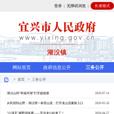
登录
|
无障碍浏览
|
长者模式
湖㳇镇
网站首页
政府信息公开
三务公开
>
>
首页
三务公开
湖㳇山间“幸福河湖”打开超链接
2026-07-14
从民宿到山野：湖㳇用一条登山道，打开龙山流量新入口
2026-05-26
“山顶见”越野训练赛——宜兴龙山站来了！
2026-04-27