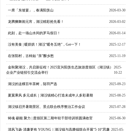
一席「东坡宴」，春满阳羡山
2026-03-30
龙腾狮舞闹元宵，湖㳇精彩抢先看！
2026-03-02
此刻，赴一场山水间的罗马假日！
2026-01-14
㳇有美食 | 暖烘烘！湖㳇“暖冬五绝”，Get一下！
2025-12-17
在张阳村，古柿如 “亲”酿乡愁
2025-11-19
金秋聚湖㳇，共启新征程！2025宜兴阳羡生态旅游度假区（湖㳇镇）
2025-
企业产业链招引交流会举行
10-22
湖㳇的这棵百年茶树，陆羽严选
2025-09-23
夏翼乘风 多元成长｜湖㳇镇精心打造未成年人多彩暑期
2025-08-25
湖㳇镇召开暑期景区、景点联合秩序整治工作会议
2025-07-28
铸魂 砺能 聚力 | 度假区第二期年轻干部培训班圆满收官
2025-06-30
清风飞扬·清廉更有 YOUNG｜湖㳇镇与高塍镇联合开展“5·10”思廉
2025-05-