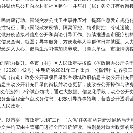
动补贴信息公开向农村和社区延伸，并与村（居）务公开有效衔接
健康行动。围绕突发公共卫生事件应对，提高信息发布规范化
段性特征，重点围绕散发疫情、隔离管控、精准防控、冷链运输
实做好疫苗接种信息公开和舆论引导工作。持续推进全市医疗机
化信息查询、就医引导等服务，方便老年人等群体日常就医。大
理念深入人心、健康生活习惯加快养成。（牵头单位：市疫情防
能力提升。各市（县）区人民政府要按照《省政府办公厅关于
〔2020〕42号）中明确的2021年工作重点，分阶段推进各项
善镇（街道）政务公开事项目录和各领域政府信息主动公开补充
信息主动公开补充目录的衔接并动态更新，使政务公开操作与政
层政府选择1-2个试点领域，通过大数据、信息化手段，动态公
服务全流程全节点政务信息，积极引导办事预期，营造公开透明
区人民政府〕
以市委、市政府“六稳”工作、“六保”任务和构建新发展格局为
性文件均应由主管部门进行全面准确解读。特别是对重大政策的