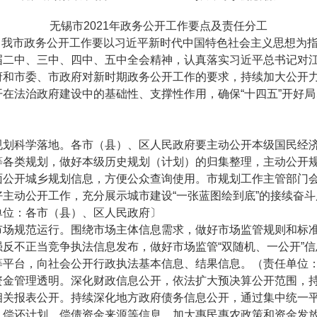
无锡市2021年政务公开工作要点及责任分工
，我市政务公开工作要以习近平新时代中国特色社会主义思想为
届二中、三中、四中、五中全会精神，认真落实习近平总书记对
府和市委、市政府对新时期政务公开工作的要求，持续加大公开
在法治政府建设中的基础性、支撑性作用，确保“十四五”开好
科学落地。各市（县）、区人民政府要主动公开本级国民经济和
等各类规划，做好本级历史规划（计划）的归集整理，主动公开
面公开城乡规划信息，方便公众查询使用。市规划工作主管部门
主动公开工作，充分展示城市建设“一张蓝图绘到底”的接续奋
单位：各市（县）、区人民政府〕
规范运行。围绕市场主体信息需求，做好市场监管规则和标准
反不正当竞争执法信息发布，做好市场监管“双随机、一公开”
等平台，向社会公开行政执法基本信息、结果信息。（责任单位
管理透明。深化财政信息公开，依法扩大预决算公开范围，持
相关报表公开。持续深化地方政府债务信息公开，通过集中统一
、偿还计划、偿债资金来源等信息。加大惠民惠农政策和资金发