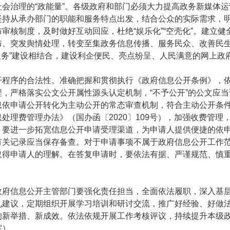
治理的“政能量”。各级政府和部门必须大力提高政务新媒体运
坚持从承办部门的职能和服务特点出发，结合公众的实际需求，
审核制度，及时做好互动回应，杜绝“娱乐化”“空壳化”。建立
布、突发舆情处理，转变至集政务信息传播、服务民众、改善民
服务”建设相结合，建设利企便民、亮点纷呈、人民满意的网上政府
序的合法性。准确把握和贯彻执行《政府信息公开条例》，依
，严格落实公文公开属性源头认定机制，“不予公开”的公文应
息依申请公开转化为主动公开的常态审查机制，符合主动公开条
处理费管理办法》（国办函〔2020〕109号），加强收费管理
。要进一步拓宽信息公开申请受理渠道，为申请人提供便捷的依
有关记录应当保存备查。对于申请事项不属于政府信息公开工作
取得申请人的理解。在答复申请时，要依法有据、严谨规范、慎
信息公开主管部门要强化责任担当，全面依法履职，深入基层
见建议，定期组织开展学习培训和研讨交流，推广好经验、好做
的新举措、新成效。依法依规开展工作考核评议，持续提升本级
室）