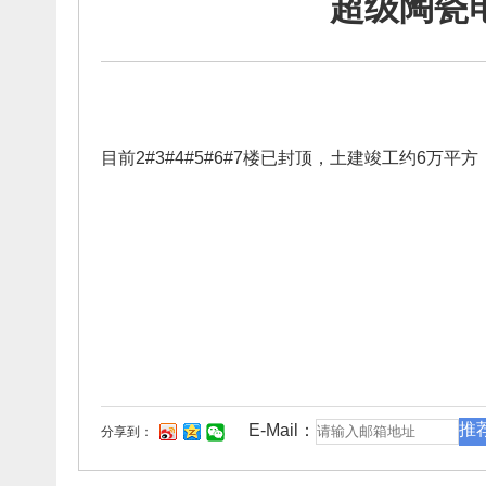
超级陶瓷
目前2#3#4#5#6#7楼已封顶，土建竣工约6
推
E-Mail：
分享到：