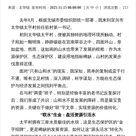
来源：太华镇 发布时间：
2025-11-15 08:00:00
[
大
中
小
]
浏览次数：
213
去年8月，根据无锡市委组织部统一部署，我来到宜兴市
太华镇太平村担任驻村第一书记。
初到太华镇太平村，便被其独特的地理环境所触动。村
子宛如一颗明珠，静静镶嵌在宜南翠谷之中，四面环山，形
如盆地。然而，这如画的山水也带来了发展的桎梏：作为水
源保护区、生态保护区，建设用地指标稀缺，山村的发展步
伐显得迟缓。
面对“只有山和水”的现实，我深知，简单的复制或蛮干行
不通。唯有立足村情，深入调研，科学谋划，方能在生态保
护与经济发展之间找到平衡点。
在与村“两委”班子，特别是经验丰富的老书记反复探讨
后，我们形成了共识：山和水不是发展的障碍，而是最宝贵
的资源，关键在于做好“联”字文章，实现资源的价值转化。
“联水”生金：盘活资源引活水
太平村拥有三座水质极佳的水坝，这是生态保护区的“金
字招牌”，更是稀缺的发展资源。如何让这“源头活水”转化为