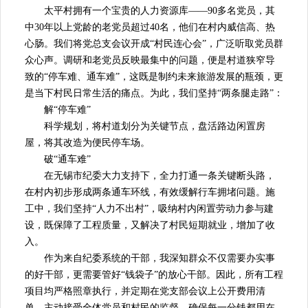
太平村拥有一个宝贵的人力资源库——90多名党员，其
中30年以上党龄的老党员超过40名，他们在村内威信高、热
心肠。我们将党总支会议开成“村民连心会”，广泛听取党员群
众心声。调研和老党员反映最集中的问题，便是村道狭窄导
致的“停车难、通车难”，这既是制约未来旅游发展的瓶颈，更
是当下村民日常生活的痛点。为此，我们坚持“两条腿走路”：
解“停车难”
科学规划，将村道划分为关键节点，盘活路边闲置房
屋，将其改造为便民停车场。
破“通车难”
在无锡市纪委大力支持下，全力打通一条关键断头路，
在村内初步形成两条通车环线，有效缓解行车拥堵问题。施
工中，我们坚持“人力不出村”，吸纳村内闲置劳动力参与建
设，既保障了工程质量，又解决了村民短期就业，增加了收
入。
作为来自纪委系统的干部，我深知群众不仅需要办实事
的好干部，更需要管好“钱袋子”的放心干部。因此，所有工程
项目均严格照章执行，并定期在党支部会议上公开费用清
单，主动接受全体党员和村民的监督，确保每一分钱都用在