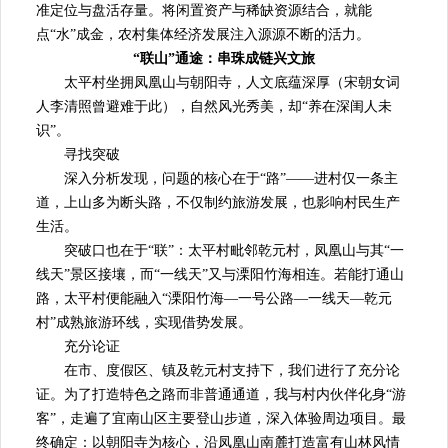
准定位与盘活存量。将闲置资产与稀缺资源结合，就能
点“水”成金，农村集体经济发展注入源源不断的活力。
“联山”通途：串珠成链兴文旅
太平村坐拥凤凰山与朝阳寺，人文底蕴深厚（宋朝女词
人李清照曾避难于此），自然风光秀美，却“养在深闺人未
识”。
寻找突破
深入分析发现，问题的核心在于“路”——进村仅一条主
道，上山多为断头路，不仅制约旅游发展，也影响村民生产
生活。
突破口也在于“联”：太平村毗邻乾元村，凤凰山与其“一
线天”景区接壤，而“一线天”又与溧阳竹海相连。若能打通山
路，太平村便能融入“溧阳竹海—一号公路—一线天—乾元
村”成熟旅游环线，实现借势发展。
充分论证
在市、度假区、镇及乾元村支持下，我们进行了充分论
证。为了打造特色之路而非普通通道，我与村内伙伴化身“游
客”，走遍了宜南山区主要登山步道，深入体验周边项目。最
终确定：以朝阳寺为核心，沿凤凰山南麓打造富有山林风情