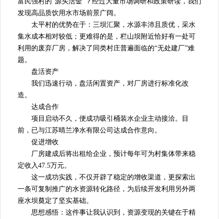
富民强村的“源头活金”？经过大量市场调研和政策研读，我们
发现高品质饮用水市场前景广阔。
太平村的优势在于：三坝汇聚，水源丰沛且质优，采水
集水成本相对较低；更难得的是，栏山坝附近恰好有一处可
利用的废弃厂房，解决了同类村庄普遍面临的“无处建厂”难
题。
盘活资产
我们迅速行动，盘活闲置资产，对厂房进行标准化改
造。
达成合作
项目启动不久，便成功吸引桶装水企业主动接洽。目
前，已与江苏晴兰净水有限公司达成合作意向。
促进增收
厂房建成后将出租给企业，预计每年可为村集体带来稳
定收入47.5万元。
这一成功实践，不仅开辟了稳定的增收渠道，更探索出
一条可复制推广的水资源转化路径，为后续开发利用另外两
座水坝奠定了坚实基础。
思想感悟：这件事让我认识到，资源变现的关键在于精