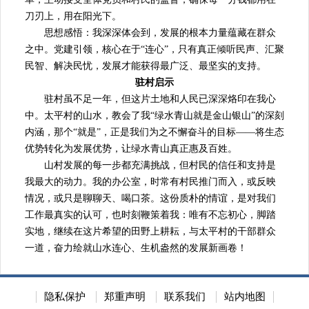
刀刃上，用在阳光下。
思想感悟：我深深体会到，发展的根本力量蕴藏在群众
之中。党建引领，核心在于“连心”，只有真正倾听民声、汇聚
民智、解决民忧，发展才能获得最广泛、最坚实的支持。
驻村启示
驻村虽不足一年，但这片土地和人民已深深烙印在我心
中。太平村的山水，教会了我“绿水青山就是金山银山”的深刻
内涵，那个“就是”，正是我们为之不懈奋斗的目标——将生态
优势转化为发展优势，让绿水青山真正惠及百姓。
山村发展的每一步都充满挑战，但村民的信任和支持是
我最大的动力。我的办公室，时常有村民推门而入，或反映
情况，或只是聊聊天、喝口茶。这份质朴的情谊，是对我们
工作最真实的认可，也时刻鞭策着我：唯有不忘初心，脚踏
实地，继续在这片希望的田野上耕耘，与太平村的干部群众
一道，奋力绘就山水连心、生机盎然的发展新画卷！
隐私保护
郑重声明
联系我们
站内地图