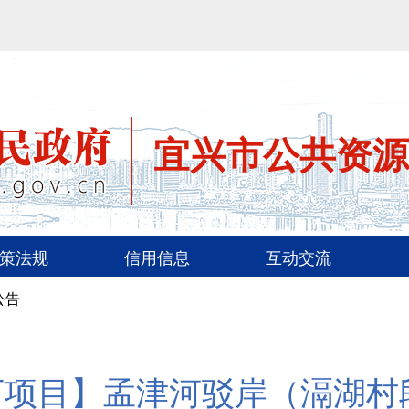
宜兴市公共资源
策法规
信用信息
互动交流
公告
下项目】孟津河驳岸（滆湖村