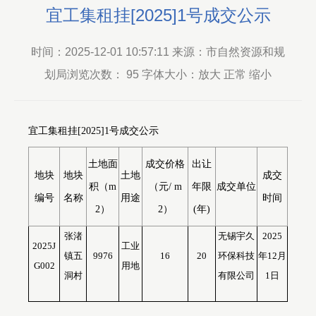
宜工集租挂[2025]1号成交公示
时间：2025-12-01 10:57:11 来源：市自然资源和规
划局浏览次数：
95
字体大小：放大 正常 缩小
宜工集租挂
[202
5
]
1
号成交公示
土地面
成交价格
出让
地块
地块
土地
成交
积（
m
（元
/ m
年限
成交单位
编号
名称
用途
时间
2）
2）
(年)
张渚
无锡宇久
2025
2025J
工业
镇五
9976
16
20
环保科技
年
12
月
G002
用地
洞村
有限公司
1
日