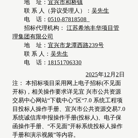
地
址：
宜兴市和桥镇
联
系
人（异议受理人）：
吴先生
电
话：
0510-87818508
招标代理机构：
江苏希地丰华项目管
理集团有限公司
地
址：
宜兴市
龙潭西路
239
号
联
系
人：
吴
先生
电
话：
18151706330
202
5
年
12
月
2
日
注：
本招标项目采用网上电子招标
(不见面
开标)，相关操作要求详见宜 兴市公共资源
交易中心网站“下载中心”区“7.0 系统工程项
目投标人操作手册、宜兴市公共资源交易7.0
系统诚信库申报操作手册(投标人)、电子保
函操作手册、“不见面”开标系统投标人操作
手册和演示视频”等内容。