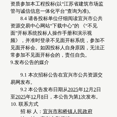
资质参加本工程投标(以“江苏省建筑市场监
管与诚信信息一体化平台”查询为准)。
8.4 请各投标单位仔细阅读宜兴市公共
资源交易中心网站“下载中心”的 《“不见
面”开标系统投标人操作手册和演示视
频》，并准时登录不见面开标系统，参加不
见面开标会。如因投标人自身原因，无法正
常参加不见面开标会的，责任自负。
9.发布公告的媒介
9.1 本次招标公告在宜兴市公共资源交
易网发布。
9.2 本公告发布日期从
202
5
年
12
月
2
日
至
202
5
年
12
月
8
日，本公告为第
1
次发布。
10. 联系方式
招
标
人：
宜兴市和桥镇人民政府