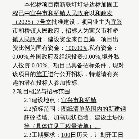
本招标项目
南新联圩圩堤达标加固工
程
已由
宜兴市和桥镇人民政府
以
和政发
（
2025）7号文
批准建设，项目业主为
宜兴
市和桥镇人民政府
，招标人为
宜兴市和桥
镇人民政府
，建设资金来自
自筹
，项目出
资比例为国有资金：
100.00%
,私有资金：
0.00%
,外国政府及组织投资:
0.00%
,境外私
人投资:
0.00%
。项目已具备招标条件，现对
该项目
的
施工
进行公开招标，特邀请有兴
趣的潜在投标人参加投标。
2.项目概况与招标范围
2.1建设地点：
宜兴市和桥镇
2.2招标范围：
图纸清单范
围内的
新建钢
筋砼挡墙、加高现状挡墙、建设土堤防
等（具体详见工程量清单）
。
2.3工期要求：
100
日历天，计划开工日