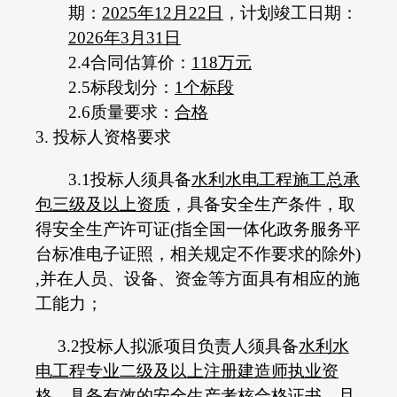
期：
202
5
年
12
月
22
日
，计划竣工日期：
202
6
年
3
月
31
日
2.4合同估算价：
118
万元
2.5标段划分：
1个标段
2.6质量要求：
合格
3. 投标人资格要求
3.1投标人须具备
水利水电工程施工总承
包
三
级及以上资质
，具备安全生产条件，取
得安全生产许可证
(指全国一体化政务服务平
台标准电子证照，相关规定不作要求的除外)
,并在人员、设备、资金等方面具有相应的施
工能力；
3.2投标人拟派项目负责人须具备
水利水
电
工程
专业
二
级及以上注册建造师执业资
格
，具备有效的安全生产考核合格证书，且