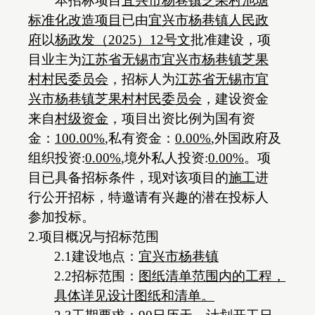
本招标项目
宜兴市杨巷镇芝果村池塘
标准化改造项目
已由
宜兴市杨巷镇人民政
府
以
杨政发（
2025）12号文
批准建设，项
目业主为
江苏省无锡市宜兴市杨巷镇芝果
村村民委员会
，招标人为
江苏省无锡市宜
兴市杨巷镇芝果村村民委员会
，建设资金
来自
村级资金
，项目出资比例为国有资
金：
100.00%
,私有资金：
0.00%
,外国政府及
组织投资:
0.00%
,境外私人投资:
0.00%
。项
目已具备招标条件，现对该项目
的
施工
进
行公开招标，特邀请有兴趣的潜在投标人
参加投标。
2.项目概况与招标范围
2.1建设地点：
宜兴市杨巷镇
2.
2
招标范围：
图纸清单范围内的工程，
具体详见设计图纸和清单
。