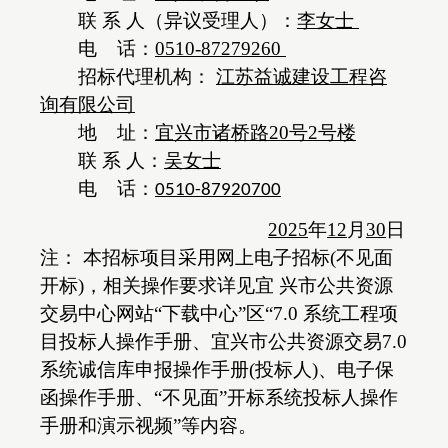
联
系
人（异议受理人）：
李女士
电
话：
0510-87279260
招标代理机构：
江苏益诚建设工程咨
询有限公司
地
址：
宜兴市诸桥路
20号2号楼
联
系
人：
吴女士
电
话：
0510-
87920700
202
5
年
12
月
30
日
注：
本招标项目采用网上电子招标
(不见面
开标)，相关操作要求详见宜 兴市公共资源
交易中心网站“下载中心”区“7.0 系统工程项
目投标人操作手册、宜兴市公共资源交易7.0
系统诚信库申报操作手册(投标人)、电子保
函操作手册、“不见面”开标系统投标人操作
手册和演示视频”等内容。