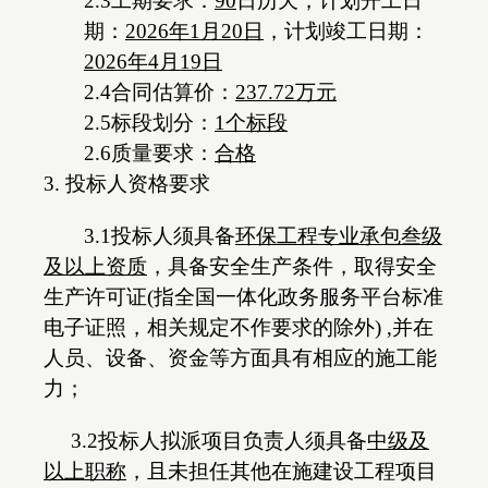
2.
3
工期要求：
90
日历天，计划开工日
期：
202
6
年
1
月
20
日
，计划竣工日期：
202
6
年
4
月
19
日
2.
4
合同估算价：
237.72
万元
2.
5
标段划分：
1个标段
2.
6
质量要求：
合格
3. 投标人资格要求
3.1投标人须具备
环保工程专业承包叁级
及以上资质
，具备安全生产条件，取得安全
生产许可证
(指全国一体化政务服务平台标准
电子证照，相关规定不作要求的除外) ,并在
人员、设备、资金等方面具有相应的施工能
力；
3.2投标人拟派项目负责人须具备
中级及
以上职称
，且未担任其他在施建设工程项目