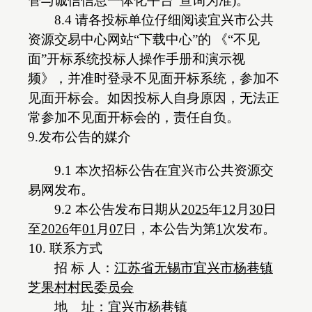
管与诚信信息一体化平台”查询为准)。
8.4 请各投标单位仔细阅读宜兴市公共
资源交易中心网站“下载中心”的 《“不见
面”开标系统投标人操作手册和演示视
频》，并准时登录不见面开标系统，参加不
见面开标会。如因投标人自身原因，无法正
常参加不见面开标会的，责任自负。
9.发布公告的媒介
9.1 本次招标公告在宜兴市公共资源交
易网发布。
9.2 本公告发布日期从
202
5
年
12
月
30
日
至
202
6
年
01
月
07
日，本公告为第
1
次发布。
10. 联系方式
招
标
人：
江苏省无锡市宜兴市杨巷镇
芝果村村民委员会
地
址：
宜兴市杨巷镇