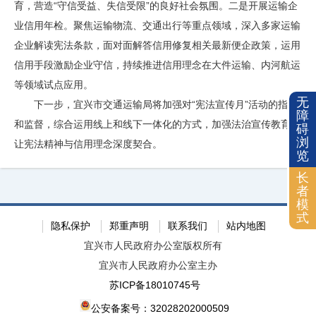
育，营造“守信受益、失信受限”的良好社会氛围。二是开展运输企
业信用年检。聚焦运输物流、交通出行等重点领域，深入多家运输
企业解读宪法条款，面对面解答信用修复相关最新便企政策，运用
信用手段激励企业守信，持续推进信用理念在大件运输、内河航运
等领域试点应用。
无
下一步，宜兴市交通运输局将加强对“宪法宣传月”活动的指导
障
和监督，综合运用线上和线下一体化的方式，加强法治宣传教育，
碍
浏
让宪法精神与信用理念深度契合。
览
长
者
模
式
隐私保护
郑重声明
联系我们
站内地图
宜兴市人民政府办公室版权所有
宜兴市人民政府办公室主办
苏ICP备18010745号
公安备案号：32028202000509