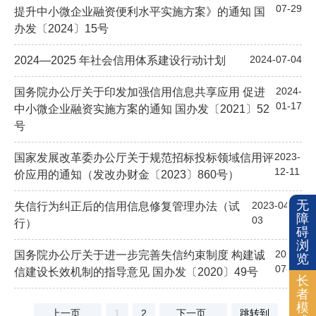
07-29
提升中小微企业融资便利水平实施方案》的通知 国
办发〔2024〕15号
2024-07-04
2024—2025 年社会信用体系建设行动计划
2024-
国务院办公厅关于印发加强信用信息共享应用 促进
01-17
中小微企业融资实施方案的通知 国办发〔2021〕52
号
2023-
国家发展改革委办公厅关于规范招标投标领域信用评
12-11
价应用的通知（发改办财金〔2023〕860号）
无
2023-04-
失信行为纠正后的信用信息修复管理办法（试
障
03
行）
碍
浏
2022-
国务院办公厅关于进一步完善失信约束制度 构建诚
览
07-11
信建设长效机制的指导意见 国办发〔2020〕49号
长
者
模
上一页
1
2
下一页
跳转到