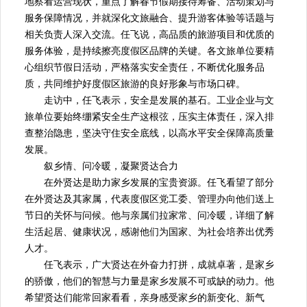
地察看运营现状，重点了解春节假期接待筹备、活动策划与
服务保障情况，并就深化文旅融合、提升游客体验等话题与
相关负责人深入交流。任飞说，高品质的旅游项目和优质的
服务体验，是持续擦亮度假区品牌的关键。各文旅单位要精
心组织节假日活动，严格落实安全责任，不断优化服务品
质，共同维护好度假区旅游的良好形象与市场口碑。
走访中，任飞表示，安全是发展的基石。工业企业与文
旅单位要始终绷紧安全生产这根弦，压实主体责任，深入排
查整治隐患，坚决守住安全底线，以高水平安全保障高质量
发展。
叙乡情、问冷暖，凝聚贤达合力
在外贤达是助力家乡发展的宝贵资源。任飞看望了部分
在外贤达及其家属，代表度假区党工委、管理办向他们送上
节日的关怀与问候。他与亲属们拉家常、问冷暖，详细了解
生活起居、健康状况，感谢他们为国家、为社会培养出优秀
人才。
任飞表示，广大贤达在外奋力打拼，成就卓著，是家乡
的骄傲，他们的智慧与力量是家乡发展不可或缺的动力。他
希望贤达们能常回家看看，亲身感受家乡的新变化、新气