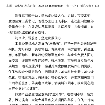
来源：太华镇 发布时间：
2026-02-16 08:00:00
[
大
中
小
]
浏览次数：
178
新春慰问鼓干劲，情系贤达暖人心。近日，市委常委，
度假区党工委书记、管理办主任任飞带队，走访慰问辖区部
分重点企业、在外贤达及其家属，共话发展、共叙情谊，向
他们致以诚挚的新春祝福。
访企业、送服务，坚定发展信心
工业经济是地方发展的“压舱石”。任飞一行先后来到沪宁
钢机、方舟科技、美联常驰、青象水泥、南方耐材、舜昌亚
麻、华丽印铁、新东茂纺织等重点企业，与企业负责人面对
面交流，详细询问生产经营、技术研发、市场拓展及新年发
展规划，倾听企业诉求，感谢其为度假区发展作出的贡献。
任飞勉励企业坚定信心、把握机遇，加大科技创新，加快绿
色化、智能化升级，持续提升核心竞争力，并要求相关部门
主动靠前服务，落实惠企政策，切实解决困难，政企同心跑
出产业振兴“加速度”。
旅游产业是度假区发展的“主引擎”。在窑湖小镇、隐龙
谷、雅达溪山、大觉寺等重点文旅项目和单位，任飞一行实