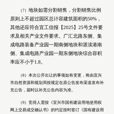
地块如需分割销售，分割销售比例
（
7
）
原则上不超过园区总计容建筑面积的
50%
，
其他还应符合宜工信报【
2025
】
25
号文件要
求及相关产业文件要求。广汇北路东侧、集
成电路装备产业园一期南侧地块和湛渎港南
侧、集成电路产业园一期东侧地块综合容积
率应不小于
1.8
。
（
8
）本次公开出让的事项如有变更，将由宜兴
市自然资源和规划局按规定在原公告发布渠道发布补
充公告，届时以补充公告内容为准。
（
9
）竞得人需按《宜兴市国有建设用地使用权
网上交易成交确认书》的约定按时签订《国有建设用