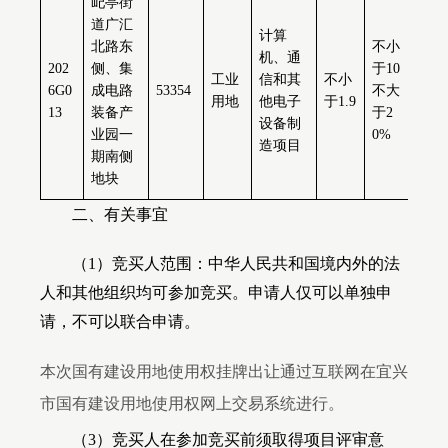
屺亭街
道广汇
计算
北路东
不小
机、通
202
侧、集
于
10
不
工业
信和其
不小
6G0
成电路
53354
不大
40
用地
他电子
于
1.9
13
装备产
于
2
于
设备制
业园一
0%
造项目
期南侧
地块
二、有关事宜
（
1
）竞买人范围：中华人民共和国境内外的法
人和其他组织均可参加竞买。申请人仅可以单独申
请，不可以联合申请。
本次国有建设用地使用权挂牌出让通过互联网在宜兴
市国有建设用地使用权网上交易系统进行。
（
3
）竞买人在参加竞买前须取得项目评审意