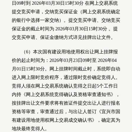
日
09
时到
2026
年
03
月
30
日
15
时
30
分 在网上交易系统
提交竞买申请，交纳竞买保证金（网上交易系统确定
的银行中选择一家交纳）。提交竞买申请、交纳竞买
保证金的截止时间为
2026
年
03
月
30
日
15
时
30
分 。提
交竞买申请、保证金缴纳方式详见挂牌出让文件。
（
6
）本次国有建设用地使用权出让网上挂牌报
价的起止时间为：
2026
年
03
月
23
日
09
时至
2026
年
04
月
01
日
15
时
30
分
。网上挂牌时间截止时，系统即自动
进入网上限时竞价程序，通过限时竞价确定竞得人。
竞得人须在网上交易系统确认竞得之日起
5
个工作日
内持《网上交易系统竞得确认及资格审查通知书》，
按挂牌出让文件要求将有效证件提交出让人进行报名
资格等审查，审查通过后，与出让人签订《宜兴市国
有建设用地使用权网上交易成交确认书》，确定其为
地块最终竞得人。