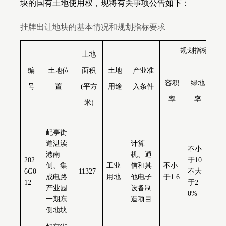
块的国有土地使用权，现将有关事项公告如下：
挂牌出让地块的
基本情况和规划指标要求
规划指标要求
土地
编
土地位
面积
土地
产业准
容积
绿地
号
置
(平方
用途
入条件
建
率
率
度
米)
屺亭街
道湛渎
计算
不小
港南
机、通
202
于
10
不
侧、集
工业
信和其
不小
6G0
11327
不大
40
成电路
用地
他电子
于
1.6
12
于
2
于
产业园
设备制
0%
一期东
造项目
侧地块