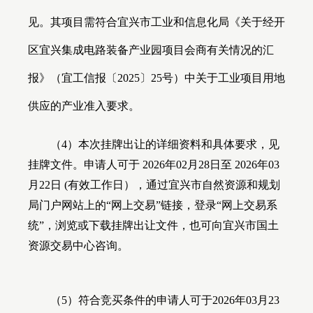
见。其项目需符合宜兴市工业和信息化局《关于经开
区宜兴集成电路装备产业园项目会商有关情况的汇
报》（宜工信报〔
2025
〕
25
号）中关于工业项目用地
供应的产业准入要求。
（
4
）本次挂牌出让的详细资料和具体要求，见
挂牌文件。申请人可于
2026
年
02
月
28
日至
2026
年
03
月
22
日
(
有效工作日），通过宜兴市自然资源和规划
局门户网站上的“网上交易”链接，登录“网上交易系
统”，浏览或下载挂牌出让文件，也可向宜兴市国土
资源交易中心咨询。
（
5
）符合竞买条件的申请人可于
2026
年
03
月
23