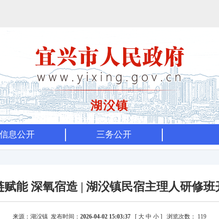
湖㳇镇
信息公开
三务公开
链赋能 深氧宿造 | 湖㳇镇民宿主理人研修班
来源：湖㳇镇 发布时间：
2026-04-02 15:03:37
[
大
中
小
]
浏览次数：
119