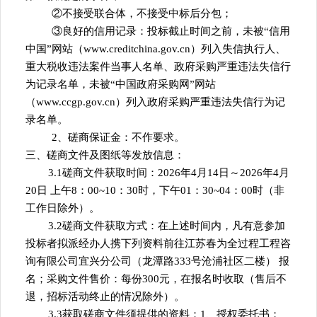
②不接受联合体，不接受中标后分包；
③良好的信用记录：投标截止时间之前，未被“信用
中国”网站（www.creditchina.gov.cn）列入失信执行人、
重大税收违法案件当事人名单、政府采购严重违法失信行
为记录名单，未被“中国政府采购网”网站
（www.ccgp.gov.cn）列入政府采购严重违法失信行为记
录名单。
2、磋商保证金：不作要求。
三、磋商文件及图纸等发放信息：
3.1磋商
文件获取时间：
2026
年
4
月
14
日～
202
6
年
4
月
20
日
上午
8：00~10：30时，下午
01
：
30~
04
：
00时
（非
工作日除外）。
3.2磋商
文件获取方式：在上述时间内，凡有意参加
投标者拟派经办人携下列资料前往
江苏春为全过程工程咨
询有限公司
宜兴分公司（
龙潭路
333号沧浦社区二楼
）
报
名；
采购
文件售价：每份300元，在报名时收取（售后不
退，招标活动终止的情况除外）。
3.3获取磋商
文件须提供的资料：
1、授权委托书；