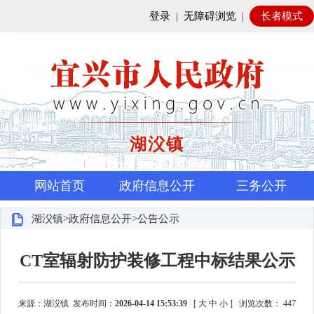
登录
|
无障碍浏览
|
长者模式
湖㳇镇
网站首页
政府信息公开
三务公开
湖㳇镇>政府信息公开>公告公示
CT室辐射防护装修工程中标结果公示
来源：湖㳇镇 发布时间：
2026-04-14 15:53:39
[
大
中
小
]
浏览次数：
447