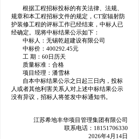
根据工程招标投标的有关法律、法规、
规章和本工程招标文件的规定，
CT室辐射防
护装修工程
的
评标工作已经结束，中标人已
经确定。现将中标结果公示如下：
中标人：无锡乾超建设有限公司
中标价：
400292.45元
工
期：
60
日历天
质量标准：合格
项目经理：潘雪林
自本中标结果公示之日起三日内，
投标
人或者其他利害关系人对
上述
中标结果
公示
没有异议，招标人将签发中标通知书。
江苏希地丰华项目管理集团有限公司
联系电话：
18151706330
202
6
年
4
月
14
日