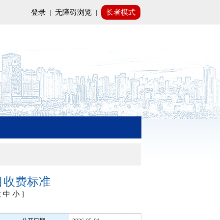
登录
|
无障碍浏览
|
长者模式
目收费标准
大
中
小
]